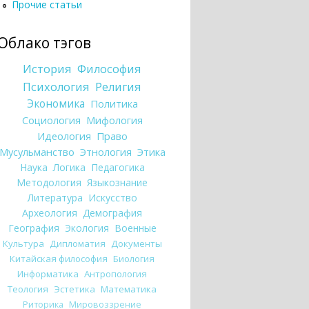
Прочие статьи
Облако тэгов
История
Философия
Психология
Религия
Экономика
Политика
Социология
Мифология
Идеология
Право
Мусульманство
Этнология
Этика
Наука
Логика
Педагогика
Методология
Языкознание
Литература
Искусство
Археология
Демография
География
Экология
Военные
Культура
Дипломатия
Документы
Китайская философия
Биология
Информатика
Антропология
Теология
Эстетика
Математика
Риторика
Мировоззрение