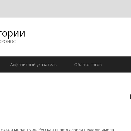
гории
 ХРОНОС
Алфавитный указатель
Облако тэгов
жской монастырь. Русская православная церковь имела