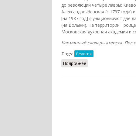
до революции четыре лавры: Киево-П
Александро-Невская (с 1797 года) 
[на 1987 год] функционируют две л
(на Волыни). На территории Троиц
Московская духовная академия и с
Карманный словарь атеиста. Под общ
Tags:
Религия
Подробнее
о Лавра