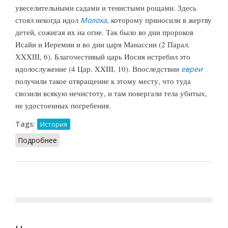
увеселительными садами и тенистыми рощами. Здесь
стоял некогда идол
, которому приносили в жертву
Молоха
детей, сожигая их на огне. Так было во дни пророков
Исайи и Иеремии и во дни царя Манассии (2 Парал.
XXXIII, 6). Благочестивый царь Иосия истребил это
идолослужение (4 Цар. XXIII, 10). Впоследствии
евреи
получили такое отвращение к этому месту, что туда
свозили всякую нечистоту, и там повергали тела убитых,
не удостоенных погребения.
Tags:
История
Подробнее
о Тофет