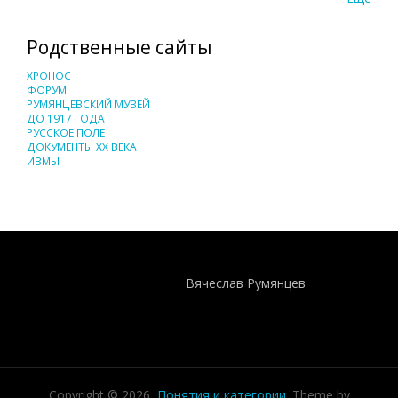
Родственные сайты
ХРОНОС
ФОРУМ
РУМЯНЦЕВСКИЙ МУЗЕЙ
ДО 1917 ГОДА
РУССКОЕ ПОЛЕ
ДОКУМЕНТЫ XX ВЕКА
ИЗМЫ
Понятия И Категории - Исторический Проект ХРОНОС
WEB-редактор
Вячеслав Румянцев
Copyright © 2026,
Понятия и категории
. Theme by