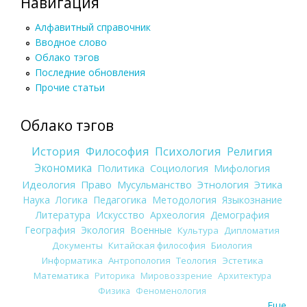
Навигация
Алфавитный справочник
Вводное слово
Облако тэгов
Последние обновления
Прочие статьи
Облако тэгов
История
Философия
Психология
Религия
Экономика
Политика
Социология
Мифология
Идеология
Право
Мусульманство
Этнология
Этика
Наука
Логика
Педагогика
Методология
Языкознание
Литература
Искусство
Археология
Демография
География
Экология
Военные
Культура
Дипломатия
Документы
Китайская философия
Биология
Информатика
Антропология
Теология
Эстетика
Математика
Риторика
Мировоззрение
Архитектура
Физика
Феноменология
Еще