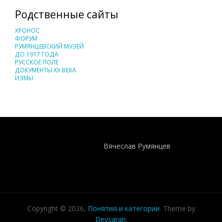
Родственные сайты
ХРОНОС
ФОРУМ
РУМЯНЦЕВСКИЙ МУЗЕЙ
ДО 1917 ГОДА
РУССКОЕ ПОЛЕ
ДОКУМЕНТЫ XX ВЕКА
ИЗМЫ
Понятия И Категории - Исторический Проект ХРОНОС
WEB-редактор
Вячеслав Румянцев
Copyright © 2026,
Понятия и категории
. Theme by
Devsaran
.