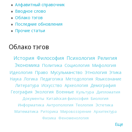
Алфавитный справочник
Вводное слово
Облако тэгов
Последние обновления
Прочие статьи
Облако тэгов
История
Философия
Психология
Религия
Экономика
Политика
Социология
Мифология
Идеология
Право
Мусульманство
Этнология
Этика
Наука
Логика
Педагогика
Методология
Языкознание
Литература
Искусство
Археология
Демография
География
Экология
Военные
Культура
Дипломатия
Документы
Китайская философия
Биология
Информатика
Антропология
Теология
Эстетика
Математика
Риторика
Мировоззрение
Архитектура
Физика
Феноменология
Еще