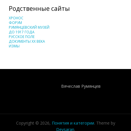
Родственные сайты
ХРОНОС
ФОРУМ
РУМЯНЦЕВСКИЙ МУЗЕЙ
ДО 1917 ГОДА
РУССКОЕ ПОЛЕ
ДОКУМЕНТЫ XX ВЕКА
ИЗМЫ
Понятия И Категории - Исторический Проект ХРОНОС
WEB-редактор
Вячеслав Румянцев
Copyright © 2026,
Понятия и категории
. Theme by
Devsaran
.