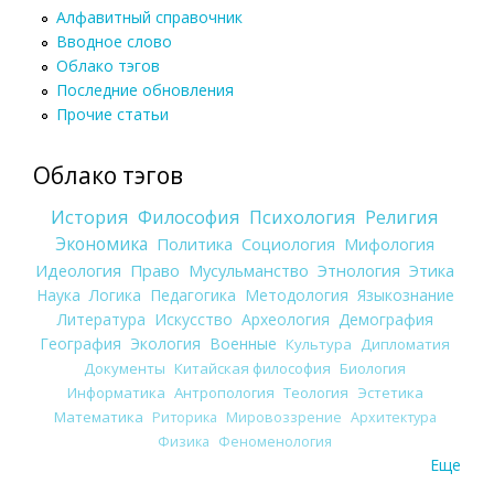
Алфавитный справочник
Вводное слово
Облако тэгов
Последние обновления
Прочие статьи
Облако тэгов
История
Философия
Психология
Религия
Экономика
Политика
Социология
Мифология
Идеология
Право
Мусульманство
Этнология
Этика
Наука
Логика
Педагогика
Методология
Языкознание
Литература
Искусство
Археология
Демография
География
Экология
Военные
Культура
Дипломатия
Документы
Китайская философия
Биология
Информатика
Антропология
Теология
Эстетика
Математика
Риторика
Мировоззрение
Архитектура
Физика
Феноменология
Еще