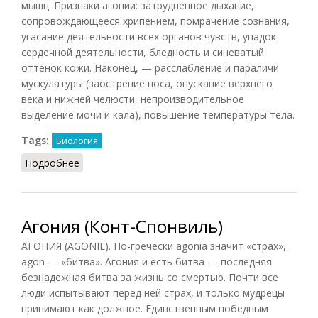
мышц. Признаки агонии: затрудненное дыхание,
сопровождающееся хрипением, помрачение сознания,
угасание деятельности всех органов чувств, упадок
сердечной деятельности, бледность и синеватый
оттенок кожи. Наконец, — расслабление и параличи
мускулатуры (заострение носа, опускание верхнего
века и нижней челюсти, непроизводительное
выделение мочи и кала), повышение температуры тела.
Tags:
Биология
Подробнее
о Агония (БСЭ, 1926)
Агония (Конт-Спонвиль)
АГОНИЯ (AGONIE). По-гречески agonia значит «страх»,
agon — «битва». Агония и есть битва — последняя
безнадежная битва за жизнь со смертью. Почти все
люди испытывают перед ней страх, и только мудрецы
принимают как должное. Единственным победным