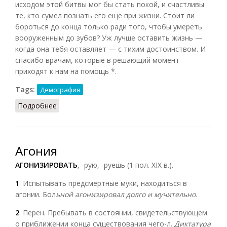
исходом этой битвы мог бы стать покой, и счастливы
те, кто сумел познать его еще при жизни. Стоит ли
бороться до конца только ради того, чтобы умереть
вооруженным до зубов? Уж лучше оставить жизнь —
когда она тебя оставляет — с тихим достоинством. И
спасибо врачам, которые в решающий момент
приходят к нам на помощь *.
Tags:
Демография
Подробнее
о Агония (Конт-Спонвиль)
Агония
АГОНИЗИРОВАТЬ
, -рую, -руешь (1 пол. XIX в.).
1
. Испытывать предсмертные муки, находиться в
агонии. Бол
ьной агонизировал долго и мучительно.
2
. Перен. Пребывать в состоянии, свидетельствующем
о приближении конца существования чего-л.
Диктатура