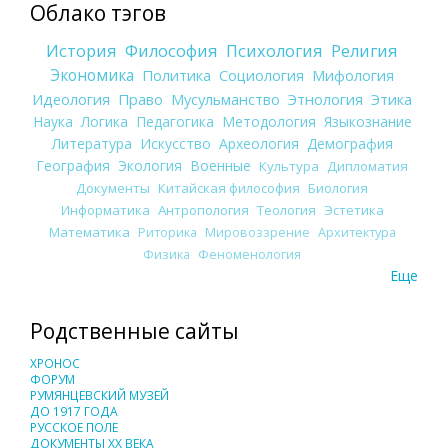
Облако тэгов
История
Философия
Психология
Религия
Экономика
Политика
Социология
Мифология
Идеология
Право
Мусульманство
Этнология
Этика
Наука
Логика
Педагогика
Методология
Языкознание
Литература
Искусство
Археология
Демография
География
Экология
Военные
Культура
Дипломатия
Документы
Китайская философия
Биология
Информатика
Антропология
Теология
Эстетика
Математика
Риторика
Мировоззрение
Архитектура
Физика
Феноменология
Еще
Родственные сайты
ХРОНОС
ФОРУМ
РУМЯНЦЕВСКИЙ МУЗЕЙ
ДО 1917 ГОДА
РУССКОЕ ПОЛЕ
ДОКУМЕНТЫ XX ВЕКА