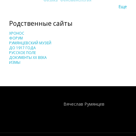
Физика
Феноменология
Еще
Родственные сайты
ХРОНОС
ФОРУМ
РУМЯНЦЕВСКИЙ МУЗЕЙ
ДО 1917 ГОДА
РУССКОЕ ПОЛЕ
ДОКУМЕНТЫ XX ВЕКА
ИЗМЫ
Понятия И Категории - Исторический Проект ХРОНОС
WEB-редактор
Вячеслав Румянцев