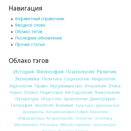
Навигация
Алфавитный справочник
Вводное слово
Облако тэгов
Последние обновления
Прочие статьи
Облако тэгов
История
Философия
Психология
Религия
Экономика
Политика
Социология
Мифология
Идеология
Право
Мусульманство
Этнология
Этика
Наука
Логика
Педагогика
Методология
Языкознание
Литература
Искусство
Археология
Демография
География
Экология
Военные
Культура
Дипломатия
Документы
Китайская философия
Биология
Информатика
Антропология
Теология
Эстетика
Математика
Риторика
Мировоззрение
Архитектура