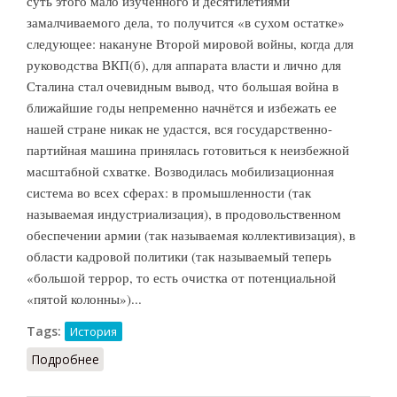
суть этого мало изученного и десятилетиями
замалчиваемого дела, то получится «в сухом остатке»
следующее: накануне Второй мировой войны, когда для
руководства ВКП(б), для аппарата власти и лично для
Сталина стал очевидным вывод, что большая война в
ближайшие годы непременно начнётся и избежать ее
нашей стране никак не удастся, вся государственно-
партийная машина принялась готовиться к неизбежной
масштабной схватке. Возводилась мобилизационная
система во всех сферах: в промышленности (так
называемая индустриализация), в продовольственном
обеспечении армии (так называемая коллективизация), в
области кадровой политики (так называемый теперь
«большой террор, то есть очистка от потенциальной
«пятой колонны»)...
Tags:
История
Подробнее
о Ленинградское дело (совсем кратко)