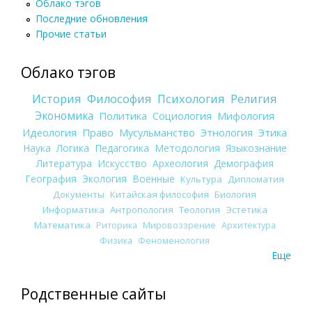
Облако тэгов
Последние обновления
Прочие статьи
Облако тэгов
История
Философия
Психология
Религия
Экономика
Политика
Социология
Мифология
Идеология
Право
Мусульманство
Этнология
Этика
Наука
Логика
Педагогика
Методология
Языкознание
Литература
Искусство
Археология
Демография
География
Экология
Военные
Культура
Дипломатия
Документы
Китайская философия
Биология
Информатика
Антропология
Теология
Эстетика
Математика
Риторика
Мировоззрение
Архитектура
Физика
Феноменология
Еще
Родственные сайты