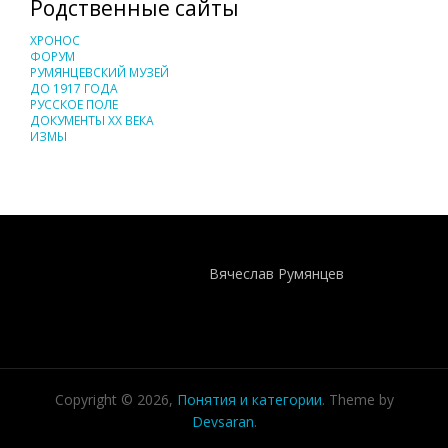
Родственные сайты
ХРОНОС
ФОРУМ
РУМЯНЦЕВСКИЙ МУЗЕЙ
ДО 1917 ГОДА
РУССКОЕ ПОЛЕ
ДОКУМЕНТЫ XX ВЕКА
ИЗМЫ
Понятия И Категории - Исторический Проект ХРОНОС
WEB-редактор
Вячеслав Румянцев
Copyright © 2026,
Понятия и категории
. Theme by
Devsaran
.