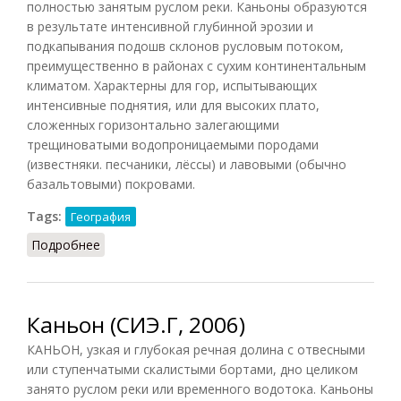
полностью занятым руслом реки. Каньоны образуются
в результате интенсивной глубинной эрозии и
подкапывания подошв склонов русловым потоком,
преимущественно в районах с сухим континентальным
климатом. Характерны для гор, испытывающих
интенсивные поднятия, или для высоких плато,
сложенных горизонтально залегающими
трещиноватыми водопроницаемыми породами
(известняки. песчаники, лёссы) и лавовыми (обычно
базальтовыми) покровами.
Tags:
География
Подробнее
о Каньоны (ГЭС.ПиТ, 1988)
Каньон (СИЭ.Г, 2006)
КАНЬОН, узкая и глубокая речная долина с отвесными
или ступенчатыми скалистыми бортами, дно целиком
занято руслом реки или временного водотока. Каньоны