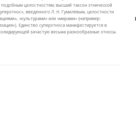
 подобным целостностям; высший таксон этнической
уперэтнос», введенного Л. Н. Гумилёвым, целостности
ациями», «культурами» или «мирами» (например:
изация»). Единство суперэтноса манифестируется в
солидирующей зачастую весьма разнообразные этносы.