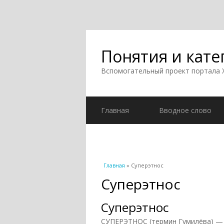
Понятия и кате
Вспомогательный проект портала
Главная
Вводное слово
Вы здесь
Главная
» Суперэтнос
Суперэтнос
Суперэтнос
СУПЕРЭТНОС (термин Гумилёва) — э