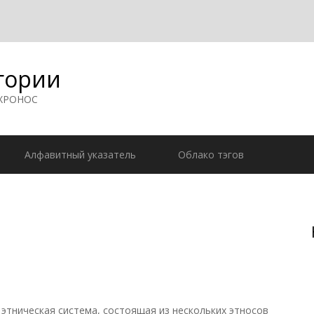
гории
 ХРОНОС
Алфавитный указатель
Облако тэгов
тническая система, состоящая из нескольких этносов