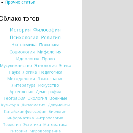
Прочие статьи
Облако тэгов
История
Философия
Психология
Религия
Экономика
Политика
Социология
Мифология
Идеология
Право
Мусульманство
Этнология
Этика
Наука
Логика
Педагогика
Методология
Языкознание
Литература
Искусство
Археология
Демография
География
Экология
Военные
Культура
Дипломатия
Документы
Китайская философия
Биология
Информатика
Антропология
Теология
Эстетика
Математика
Риторика
Мировоззрение