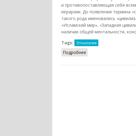
и противопоставляющая себя всем
иерархии. До появления термина «с
такого рода именовались «цивилиз
«Исламский мир», «Западная цивил
наличии общей ментальности, кон
Tags:
Этнология
Подробнее
о Суперэтнос