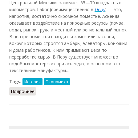
Центральной Мексики, занимает 65—70 квадратных
километров. Labor (преимущественно в
Перу
) — это,
напротив, достаточно скромное поместье. Асьенда
оказывает воздействие на природные ресурсы (почва,
вода), рынок труда и местный или региональный рынок.
В центре поместья находится замок или часовня,
вокруг которых строятся амбары, элеваторы, конюшни
и дома работников. К ним примыкают цеха по
переработке сырья. В Перу существует множество
подобных мастерских при асьендах, в основном это
текстильные мануфактуры...
Tags:
История
Экономика
Подробнее
о Hacienda (Мазен, 2015)