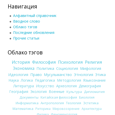
Навигация
Алфавитный справочник
Вводное слово
Облако тэгов
Последние обновления
Прочие статьи
Облако тэгов
История
Философия
Психология
Религия
Экономика
Политика
Социология
Мифология
Идеология
Право
Мусульманство
Этнология
Этика
Наука
Логика
Педагогика
Методология
Языкознание
Литература
Искусство
Археология
Демография
География
Экология
Военные
Культура
Дипломатия
Документы
Китайская философия
Биология
Информатика
Антропология
Теология
Эстетика
Математика
Риторика
Мировоззрение
Архитектура
Физика
Феноменология