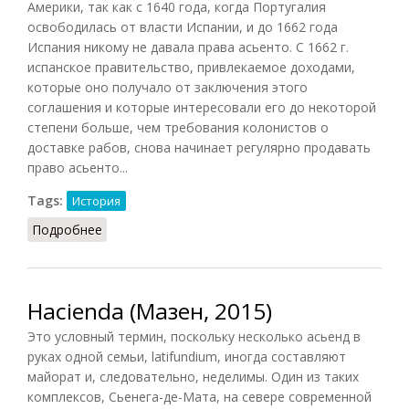
Америки, так как с 1640 года, когда Португалия
освободилась от власти Испании, и до 1662 года
Испания никому не давала права асьенто. С 1662 г.
испанское правительство, привлекаемое доходами,
которые оно получало от заключения этого
соглашения и которые интересовали его до некоторой
степени больше, чем требования колонистов о
доставке рабов, снова начинает регулярно продавать
право асьенто...
Tags:
История
Подробнее
о Асьенто (Абрамова, 1966)
Hacienda (Мазен, 2015)
Это условный термин, поскольку несколько асьенд в
руках одной семьи, latifundium, иногда составляют
майорат и, следовательно, неделимы. Один из таких
комплексов, Сьенега-де-Мата, на севере современной