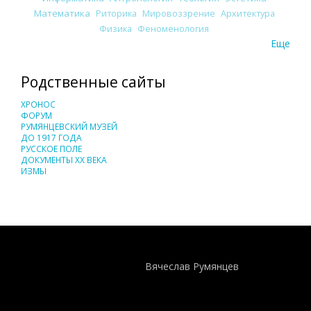
Математика
Риторика
Мировоззрение
Архитектура
Физика
Феноменология
Еще
Родственные сайты
ХРОНОС
ФОРУМ
РУМЯНЦЕВСКИЙ МУЗЕЙ
ДО 1917 ГОДА
РУССКОЕ ПОЛЕ
ДОКУМЕНТЫ XX ВЕКА
ИЗМЫ
Понятия И Категории - Исторический Проект ХРОНОС
WEB-редактор
Вячеслав Румянцев