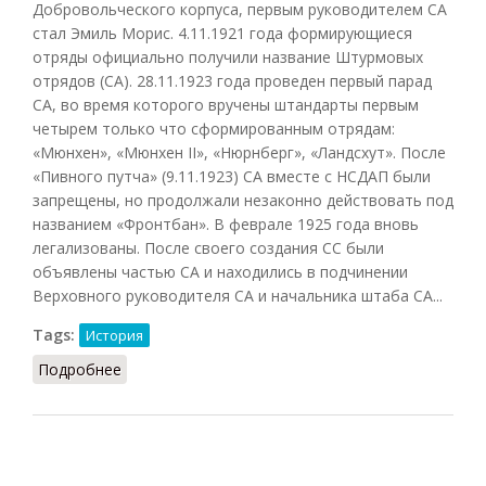
Добровольческого корпуса, первым руководителем СА
стал Эмиль Морис. 4.11.1921 года формирующиеся
отряды официально получили название Штурмовых
отрядов (СА). 28.11.1923 года проведен первый парад
СА, во время которого вручены штандарты первым
четырем только что сформированным отрядам:
«Мюнхен», «Мюнхен II», «Нюрнберг», «Ландсхут». После
«Пивного путча» (9.11.1923) СА вместе с НСДАП были
запрещены, но продолжали незаконно действовать под
названием «Фронтбан». В феврале 1925 года вновь
легализованы. После своего создания СС были
объявлены частью СА и находились в подчинении
Верховного руководителя СА и начальника штаба СА...
Tags:
История
Подробнее
о СА (Залесский, 2012)