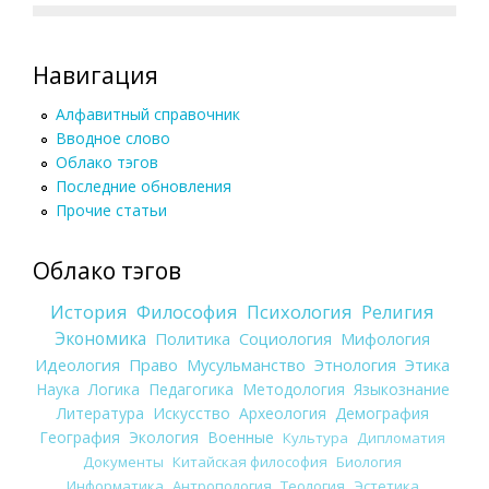
Навигация
Алфавитный справочник
Вводное слово
Облако тэгов
Последние обновления
Прочие статьи
Облако тэгов
История
Философия
Психология
Религия
Экономика
Политика
Социология
Мифология
Идеология
Право
Мусульманство
Этнология
Этика
Наука
Логика
Педагогика
Методология
Языкознание
Литература
Искусство
Археология
Демография
География
Экология
Военные
Культура
Дипломатия
Документы
Китайская философия
Биология
Информатика
Антропология
Теология
Эстетика