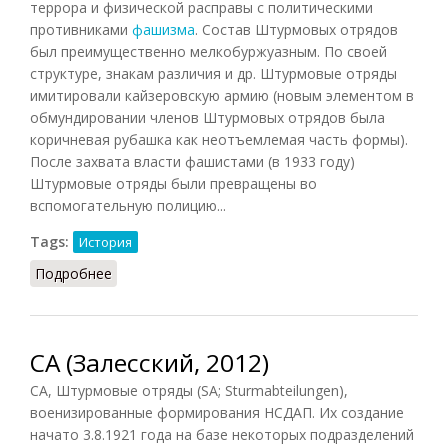
террора и физической расправы с политическими
противниками
фашизма
. Состав Штурмовых отрядов
был преимущественно мелкобуржуазным. По своей
структуре, знакам различия и др. Штурмовые отряды
имитировали кайзеровскую армию (новым элементом в
обмундировании членов Штурмовых отрядов была
коричневая рубашка как неотъемлемая часть формы).
После захвата власти фашистами (в 1933 году)
Штурмовые отряды были превращены во
вспомогательную полицию...
Tags:
История
Подробнее
о Штурмовые отряды (СИЭ, 1976)
СА (Залесский, 2012)
СА, Штурмовые отряды (SA; Sturmabteilungen),
военизированные формирования НСДАП. Их создание
начато 3.8.1921 года на базе некоторых подразделений