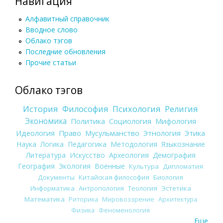
Навигация
Алфавитный справочник
Вводное слово
Облако тэгов
Последние обновления
Прочие статьи
Облако тэгов
История
Философия
Психология
Религия
Экономика
Политика
Социология
Мифология
Идеология
Право
Мусульманство
Этнология
Этика
Наука
Логика
Педагогика
Методология
Языкознание
Литература
Искусство
Археология
Демография
География
Экология
Военные
Культура
Дипломатия
Документы
Китайская философия
Биология
Информатика
Антропология
Теология
Эстетика
Математика
Риторика
Мировоззрение
Архитектура
Физика
Феноменология
Еще