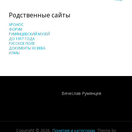
Родственные сайты
ХРОНОС
ФОРУМ
РУМЯНЦЕВСКИЙ МУЗЕЙ
ДО 1917 ГОДА
РУССКОЕ ПОЛЕ
ДОКУМЕНТЫ XX ВЕКА
ИЗМЫ
Понятия И Категории - Исторический Проект ХРОНОС
WEB-редактор
Вячеслав Румянцев
Copyright © 2026,
Понятия и категории
. Theme by