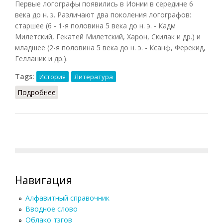
Первые логографы появились в Ионии в середине 6
века до н. э. Различают два поколения логографов:
старшее (6 - 1-я половина 5 века до н. э. - Кадм
Милетский, Гекатей Милетский, Харон, Скилак и др.) и
младшее (2-я половина 5 века до н. э. - Ксанф, Ферекид,
Гелланик и др.).
Tags:
История
Литература
Подробнее
о Логографы
Навигация
Алфавитный справочник
Вводное слово
Облако тэгов