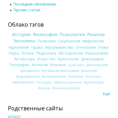
Последние обновления
Прочие статьи
Облако тэгов
История
Философия
Психология
Религия
Экономика
Политика
Социология
Мифология
Идеология
Право
Мусульманство
Этнология
Этика
Наука
Логика
Педагогика
Методология
Языкознание
Литература
Искусство
Археология
Демография
География
Экология
Военные
Культура
Дипломатия
Документы
Китайская философия
Биология
Информатика
Антропология
Теология
Эстетика
Математика
Риторика
Мировоззрение
Архитектура
Физика
Феноменология
Еще
Родственные сайты
ХРОНОС