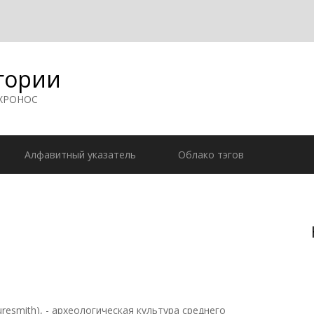
гории
 ХРОНОС
Алфавитный указатель
Облако тэгов
esmith), - археологическая культура среднего