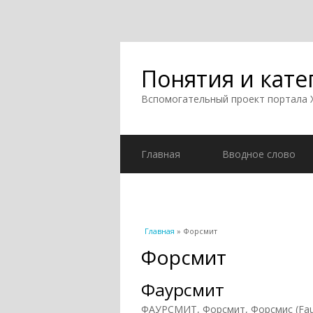
Понятия и кате
Вспомогательный проект портала
Главная
Вводное слово
Вы здесь
Главная
» Форсмит
Форсмит
Фаурсмит
ФАУРСМИТ, Форсмит, Форсмис (Faur