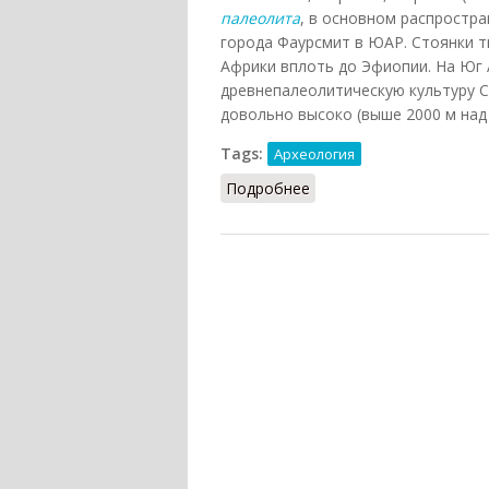
палеолита
, в основном распростр
города Фаурсмит в ЮАР. Стоянки т
Африки вплоть до Эфиопии. На Юг 
древнепалеолитическую культуру 
довольно высоко (выше 2000 м над
Tags:
Археология
Подробнее
о Фаурсмит