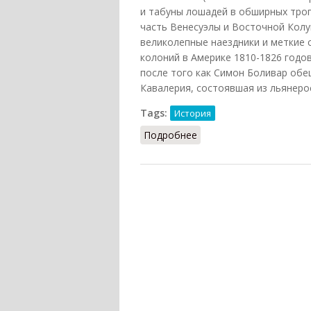
и табуны лошадей в обширных троп
часть Венесуэлы и Восточной Колу
великолепные наездники и меткие 
колоний в Америке 1810-1826 годо
после того как Симон Боливар обе
Кавалерия, состоявшая из льянерос
Tags:
История
Подробнее
о Льянеросы