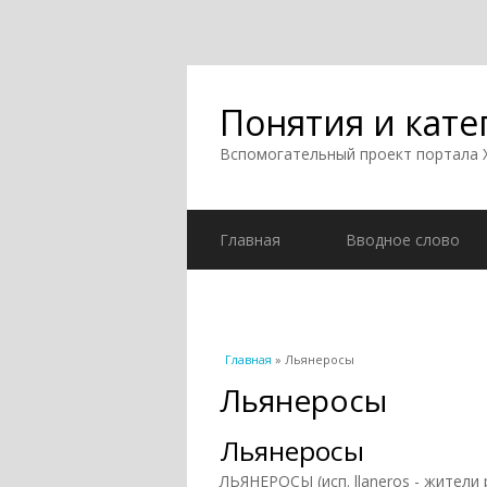
Понятия и кате
Вспомогательный проект портала
Главная
Вводное слово
Вы здесь
Главная
» Льянеросы
Льянеросы
Льянеросы
ЛЬЯНЕРОСЫ (исп. llaneros - жители