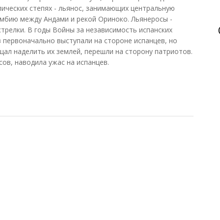
ических степях - льянос, занимающих центральную
мбию между Андами и рекой Ориноко. Льянеросы -
стрелки. В годы Войны за независимость испанских
в первоначально выступали на стороне испанцев, но
щал наделить их землей, перешли на сторону патриотов.
ов, наводила ужас на испанцев.