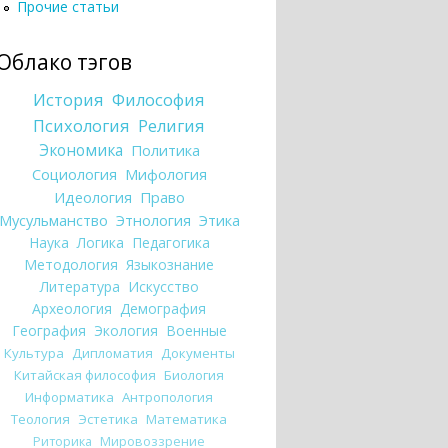
Прочие статьи
Облако тэгов
История
Философия
Психология
Религия
Экономика
Политика
Социология
Мифология
Идеология
Право
Мусульманство
Этнология
Этика
Наука
Логика
Педагогика
Методология
Языкознание
Литература
Искусство
Археология
Демография
География
Экология
Военные
Культура
Дипломатия
Документы
Китайская философия
Биология
Информатика
Антропология
Теология
Эстетика
Математика
Риторика
Мировоззрение