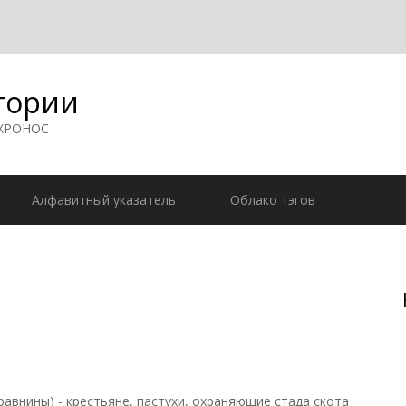
гории
 ХРОНОС
Алфавитный указатель
Облако тэгов
 равнины) - крестьяне, пастухи, охраняющие стада скота