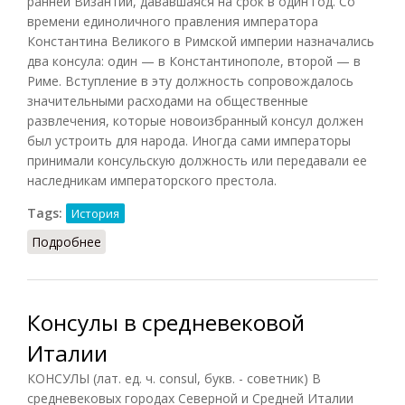
ранней Византии, дававшаяся на срок в один год. Со
времени единоличного правления императора
Константина Великого в Римской империи назначались
два консула: один — в Константинополе, второй — в
Риме. Вступление в эту должность сопровождалось
значительными расходами на общественные
развлечения, которые новоизбранный консул должен
был устроить для народа. Иногда сами императоры
принимали консульскую должность или передавали ее
наследникам императорского престола.
Tags:
История
Подробнее
о Консул (Филатов, 2011)
Консулы в средневековой
Италии
КОНСУЛЫ (лат. ед. ч. consul, букв. - советник) В
средневековых городах Северной и Средней Италии