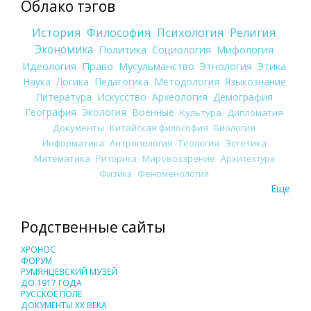
Облако тэгов
История
Философия
Психология
Религия
Экономика
Политика
Социология
Мифология
Идеология
Право
Мусульманство
Этнология
Этика
Наука
Логика
Педагогика
Методология
Языкознание
Литература
Искусство
Археология
Демография
География
Экология
Военные
Культура
Дипломатия
Документы
Китайская философия
Биология
Информатика
Антропология
Теология
Эстетика
Математика
Риторика
Мировоззрение
Архитектура
Физика
Феноменология
Еще
Родственные сайты
ХРОНОС
ФОРУМ
РУМЯНЦЕВСКИЙ МУЗЕЙ
ДО 1917 ГОДА
РУССКОЕ ПОЛЕ
ДОКУМЕНТЫ XX ВЕКА