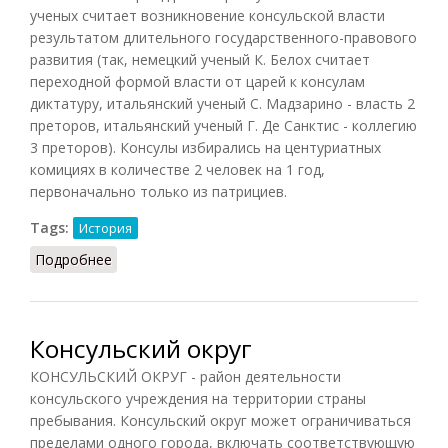
ученых считает возникновение консульской власти
результатом длительного государственного-правового
развития (так, немецкий ученый К. Белох считает
переходной формой власти от царей к консулам
диктатуру, итальянский ученый С. Мадзарино - власть 2
преторов, итальянский ученый Г. Де Санктис - коллегию
3 преторов). Консулы избирались на центуриатных
комициях в количестве 2 человек на 1 год,
первоначально только из патрициев.
Tags:
История
Подробнее
о Консулы в Древнем Риме
Консульский округ
КОНСУЛЬСКИЙ ОКРУГ - район деятельности
консульского учреждения на территории страны
пребывания. Консульский округ может ограничиваться
пределами одного города, включать соответствующую