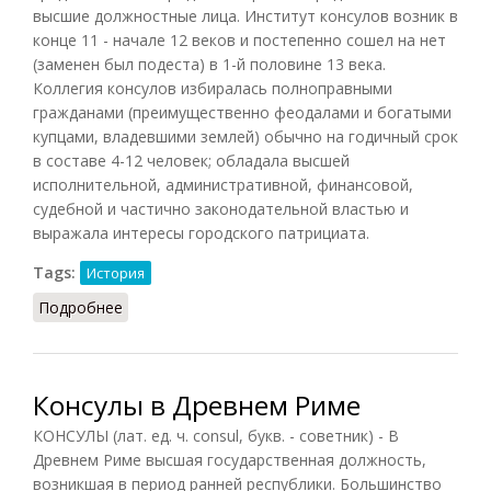
высшие должностные лица. Институт консулов возник в
конце 11 - начале 12 веков и постепенно сошел на нет
(заменен был подеста) в 1-й половине 13 века.
Коллегия консулов избиралась полноправными
гражданами (преимущественно феодалами и богатыми
купцами, владевшими землей) обычно на годичный срок
в составе 4-12 человек; обладала высшей
исполнительной, административной, финансовой,
судебной и частично законодательной властью и
выражала интересы городского патрициата.
Tags:
История
Подробнее
о Консулы в средневековой Италии
Консулы в Древнем Риме
КОНСУЛЫ (лат. ед. ч. consul, букв. - советник) - В
Древнем Риме высшая государственная должность,
возникшая в период ранней республики. Большинство