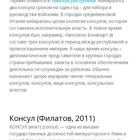
термин появился в
Римской республике
. Выбиралось
два консула сроком на один год – для набора и
руководства войсками. В городах средневековой
Италии избиралась целая коллегия консулов, которая
составляла исполнительную власть. В Новое время
консулом был, например, Наполеон Бонапарт (в
составе трех консулов) в период между республикой и
провозглашением империи. В наше время консулы –
дипломатические представители в крупных городах
страны пребывания, заняты в основном обеспечением
деятельности сограждан за рубежом. Обычно
назначают целую иерархию чинов: генеральных
консулов, консулов, вице-консулов, консульских
агентов.
Консул (Филатов, 2011)
КОНСУЛ (ипат) (consul) — одна из высших
государственных должностей императорского Рима и