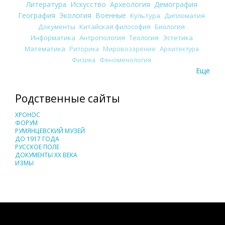
Литература
Искусство
Археология
Демография
География
Экология
Военные
Культура
Дипломатия
Документы
Китайская философия
Биология
Информатика
Антропология
Теология
Эстетика
Математика
Риторика
Мировоззрение
Архитектура
Физика
Феноменология
Еще
Родственные сайты
ХРОНОС
ФОРУМ
РУМЯНЦЕВСКИЙ МУЗЕЙ
ДО 1917 ГОДА
РУССКОЕ ПОЛЕ
ДОКУМЕНТЫ XX ВЕКА
ИЗМЫ
Понятия И Категории - Исторический Проект ХРОНОС