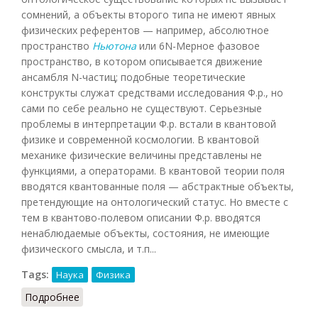
сомнений, а объекты второго типа не имеют явных
физических референтов — например, абсолютное
пространство
Ньютона
или 6N-Mepнoe фазовое
пространство, в котором описывается движение
ансамбля N-частиц; подобные теоретические
конструкты служат средствами исследования Ф.р., но
сами по себе реально не существуют. Серьезные
проблемы в интерпретации Ф.р. встали в квантовой
физике и современной космологии. В квантовой
механике физические величины представлены не
функциями, а операторами. В квантовой теории поля
вводятся квантованные поля — абстрактные объекты,
претендующие на онтологический статус. Но вместе с
тем в квантово-полевом описании Ф.р. вводятся
ненаблюдаемые объекты, состояния, не имеющие
физического смысла, и т.п...
Tags:
Наука
Физика
Подробнее
о Физическая реальность (Кузнецов, 2007)