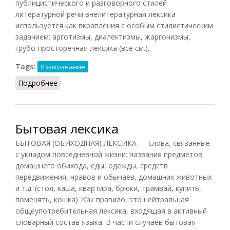
публицистического и разговорного стилей
литературной речи внелитературная лексика
используется как вкрапления с особым стилистическим
заданием: арготизмы, диалектизмы, жаргонизмы,
грубо-просторечная лексика (все см.).
Tags:
Языкознание
Подробнее
о Внелитературная лексика
Бытовая лексика
БЫТОВАЯ (ОБИХОДНАЯ) ЛЕКСИКА — слова, связанные
с укладом повседневной жизни: названия предметов
домашнего обихода, еды, одежды, средств
передвижения, нравов и обычаев, домашних животных
и т.д. (стол, каша, квартира, брюки, трамвай, купить,
поменять, кошка). Как правило, это нейтральная
общеупотребительная лексика, входящая в активный
словарный состав языка. В части случаев бытовая