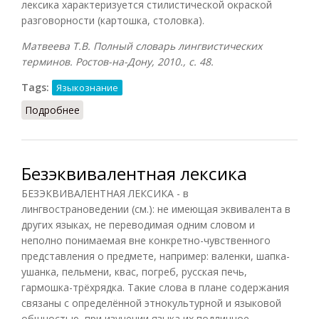
лексика характеризуется стилистической окраской
разговорности (картошка, столовка).
Матвеева Т.В. Полный словарь лингвистических
терминов. Ростов-на-Дону, 2010., с. 48.
Tags:
Языкознание
Подробнее
о Бытовая лексика
Безэквивалентная лексика
БЕЗЭКВИВАЛЕНТНАЯ ЛЕКСИКА - в
лингвострановедении (см.): не имеющая эквивалента в
других языках, не переводимая одним словом и
неполно понимаемая вне конкретно-чувственного
представления о предмете, например: валенки, шапка-
ушанка, пельмени, квас, погреб, русская печь,
гармошка-трёхрядка. Такие слова в плане содержания
связаны с определённой этнокультурной и языковой
общностью, при изучении языка их подлинное