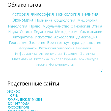
Облако тэгов
История
Философия
Психология
Религия
Экономика
Политика
Социология
Мифология
Идеология
Право
Мусульманство
Этнология
Этика
Наука
Логика
Педагогика
Методология
Языкознание
Литература
Искусство
Археология
Демография
География
Экология
Военные
Культура
Дипломатия
Документы
Китайская философия
Биология
Информатика
Антропология
Теология
Эстетика
Математика
Риторика
Мировоззрение
Архитектура
Физика
Феноменология
Еще
Родственные сайты
ХРОНОС
ФОРУМ
РУМЯНЦЕВСКИЙ МУЗЕЙ
ДО 1917 ГОДА
РУССКОЕ ПОЛЕ