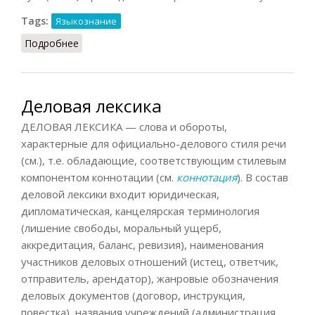
Tags:
Языкознание
Подробнее
о Древнерусская лексика
Деловая лексика
ДЕЛОВАЯ ЛЕКСИКА — слова и обороты,
характерные для официально-делового стиля речи
(см.), т.е. обладающие, соответствующим стилевым
компонентом коннотации (см.
коннотация
). В состав
деловой лексики входит юридическая,
дипломатическая, канцелярская терминология
(лишение свободы, моральный ущерб,
аккредитация, баланс, ревизия), наименования
участников деловых отношений (истец, ответчик,
отправитель, арендатор), жанровые обозначения
деловых документов (договор, инструкция,
повестка), названия учреждений (администрация,