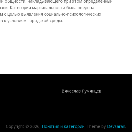
ой общности, накладывающего при этом определенный
изни. Категория маргинальности была введена
м с целью выявления социально-психологических
в к условиям городской среды.
опригора, 2012)
Понятия И Категории - Исторический Проект ХРОНОС
WEB-редактор
Вячеслав Румянцев
Copyright © 2026,
Понятия и категории
. Theme by
Devsaran
.