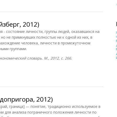
анов, 1998)
зберг, 2012)
- состояние личности, группы людей, оказавшихся на
, но не примкнувших полностью ни к одной из них, в
 нахождение человека, личности в промежуточном
ными группами.
ономический словарь. М., 2012, с. 266.
берг, 2012)
допригора, 2012)
ай, граница] — понятие, традиционно используемое в
ии для анализа пограничного положения личности по