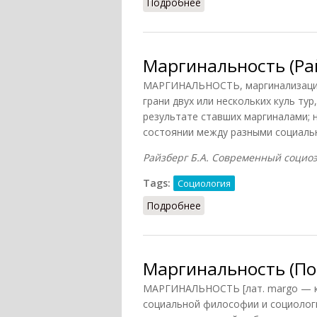
Подробнее
о Маргинальность (Гриц
Маргинальность (Рай
МАРГИНАЛЬНОСТЬ, маргинализация 
грани двух или нескольких куль тур
результате ставших маргиналами;
состоянии между разными социаль
Райзберг Б.А. Современный социоэк
Tags:
Социология
Подробнее
о Маргинальность (Райз
Маргинальность (По
МАРГИНАЛЬНОСТЬ [лат. margo — кр
социальной философии и социолог