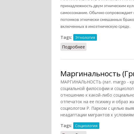
принадлежность двум этническим кул
самосознание. Обычно сопровождает 
потомков этнически смешанных браков
включенных в иноэтническую среду.
Tags:
Этнология
Подробнее
о Маргинальность этно
Маргинальность (Гр
МАРГИНАЛЬНОСТЬ (лат. margo - кра
социальной философии и социолог
отношению к какой-либо социальн
отпечаток на ее психику и образ ж
социологом Р. Парком с целью выя
неадаптации мигрантов к условиям 
Tags:
Социология