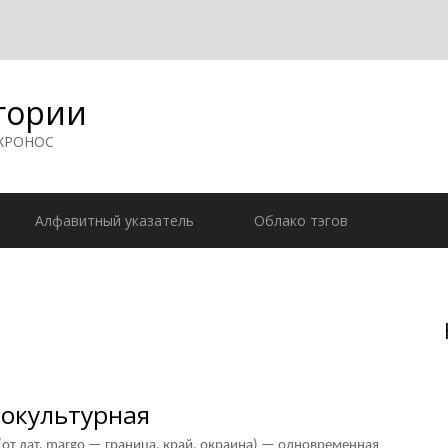
гории
 ХРОНОС
Алфавитный указатель
Облако тэгов
окультурная
 лат. margo — граница, край, окраина) — одновременная