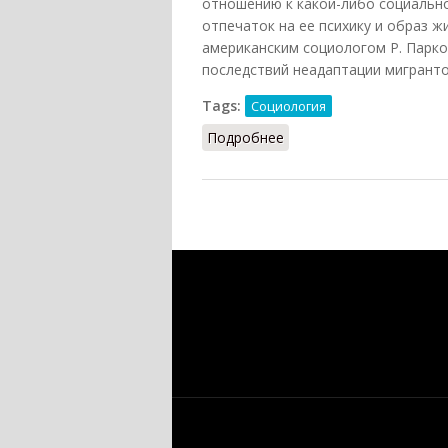
отношению к какой-либо социальн
отпечаток на ее психику и образ ж
американским социологом Р. Парко
последствий неадаптации мигранто
Tags:
Социология
Подробнее
о Маргинальность (Под