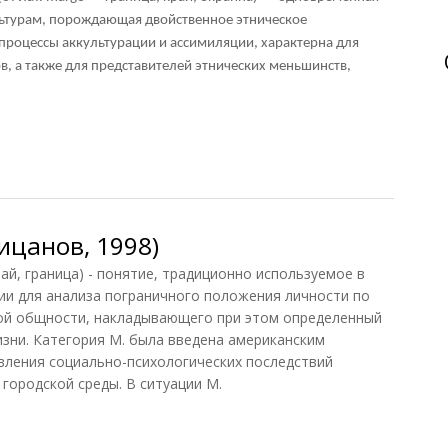
ьтурам, порождающая двойственное этническое
процессы аккультурации и ассимиляции, характерна для
, а также для представителей этнических меньшинств,
культурная
ицанов, 1998)
й, граница) - понятие, традиционно используемое в
ии для анализа пограничного положения личности по
ой общности, накладывающего при этом определенный
изни. Категория М. была введена американским
вления социально-психологических последствий
городской среды. В ситуации М.