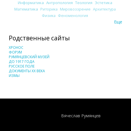
Информатика
Антропология
Теология
Эстетика
Математика
Риторика
Мировоззрение
Архитектура
Физика
Феноменология
Еще
Родственные сайты
ХРОНОС
ФОРУМ
РУМЯНЦЕВСКИЙ МУЗЕЙ
ДО 1917 ГОДА
РУССКОЕ ПОЛЕ
ДОКУМЕНТЫ XX ВЕКА
ИЗМЫ
Понятия И Категории - Исторический Проект ХРОНОС
WEB-редактор
Вячеслав Румянцев