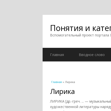
Понятия и кате
Вспомогательный проект портала
Главная
Вводное слово
Вы здесь
Главная
» Лирика
Лирика
ЛИРИКА [др.-греч. ... — музыкальн
художественной литературы наряду