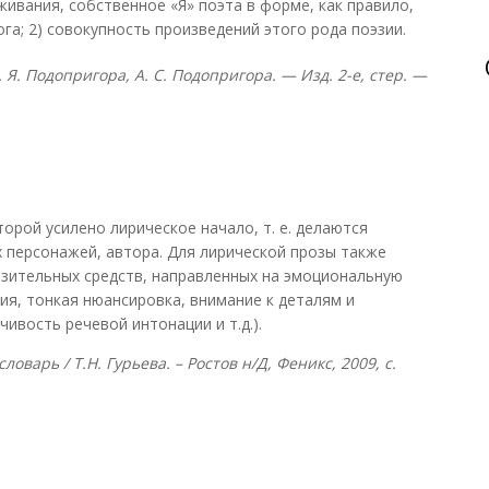
ивания, собственное «Я» поэта в форме, как правило,
а; 2) совокупность произведений этого рода поэзии.
. Я. Подопригора, А. С. Подопригора. — Изд. 2-е, стер. —
рой усилено лирическое начало, т. е. делаются
х персонажей, автора. Для лирической прозы также
зительных средств, направленных на эмоциональную
ия, тонкая нюансировка, внимание к деталям и
ивость речевой интонации и т.д.).
оварь / Т.Н. Гурьева. – Ростов н/Д, Феникс, 2009, с.