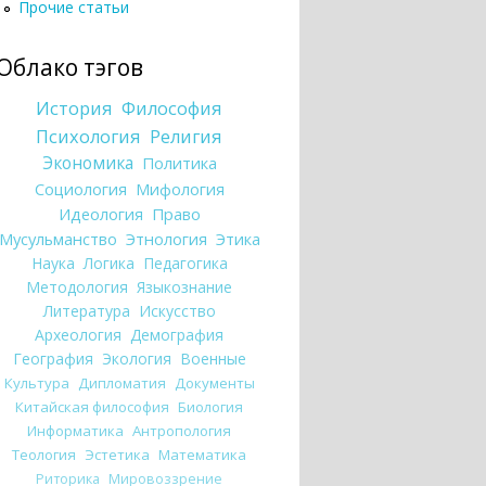
Прочие статьи
Облако тэгов
История
Философия
Психология
Религия
Экономика
Политика
Социология
Мифология
Идеология
Право
Мусульманство
Этнология
Этика
Наука
Логика
Педагогика
Методология
Языкознание
Литература
Искусство
Археология
Демография
География
Экология
Военные
Культура
Дипломатия
Документы
Китайская философия
Биология
Информатика
Антропология
Теология
Эстетика
Математика
Риторика
Мировоззрение