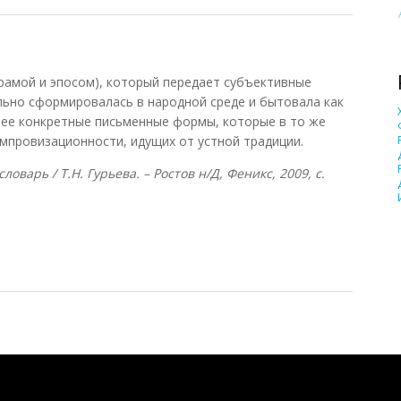
рамой и эпосом), который передает субъективные
ьно сформировалась в народной среде и бытовала как
лее конкретные письменные формы, которые в то же
мпровизационности, идущих от устной традиции.
оварь / Т.Н. Гурьева. – Ростов н/Д, Феникс, 2009, с.
Понятия И Категории - Исторический Проект ХРОНОС