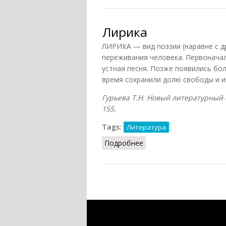
Лирика
ЛИРИКА — вид поэзии (наравне с д
переживания человека. Первоначал
устная песня. Позже появились бо
время сохранили долю свободы и и
Гурьева Т.Н. Новый литературный сл
155.
Tags:
Литература
Подробнее
о Лирика