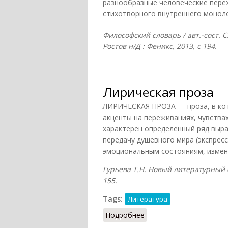
разнообразные человеческие переж
стихотворного внутреннего монолог
Философский словарь / авт.-сост. С
Ростов н/Д : Феникс, 2013, с 194.
Лирическая проза
ЛИРИЧЕСКАЯ ПРОЗА — проза, в кото
акценты на переживаниях, чувства
характерен определенный ряд выра
передачу душевного мира (экспресс
эмоциональным состояниям, изменч
Гурьева Т.Н. Новый литературный сл
155.
Tags:
Литература
Подробнее
о Лирическая проза