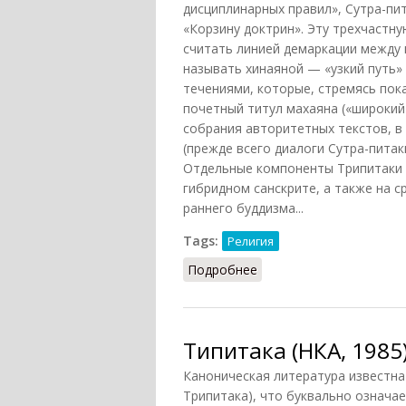
дисциплинарных правил», Сутра-пи
«Корзину доктрин». Эту трехчастн
считать линией демаркации между 
называть хинаяной — «узкий путь»
течениями, которые, стремясь пок
почетный титул махаяна («широкий 
собрания авторитетных текстов, в
(прежде всего диалоги Сутра-питак
Отдельные компоненты Трипитаки на
гибридном санскрите, а также на с
раннего буддизма...
Tags:
Религия
Подробнее
о Трипитака (НФЭ, 2010
Типитака (НКА, 1985
Каноническая литература известна
Трипитака), что буквально означае