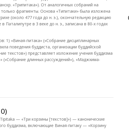
анскр. «Трипитака»). От аналогичных собраний на
ь только фрагменты. Основа «Типитаки» была изложена
рихе (около 477 года до н. э.), окончательную редакцию
в Паталипутре в 3 веке до н. э., записана в 80-х годах
ов: 1) «Виная-питака» («Собрание дисциплинарных
вила поведения буддиста, организации буддийской
ание текстов») представляет изложение учения буддизма
ая» («Собрание длинных рассуждений»), «Маджхима-
983)
0)
 Tipitaka — «Три корзины [текстов]») — канонические
ого буддизма, включающие Виная-питаку — «Корзину