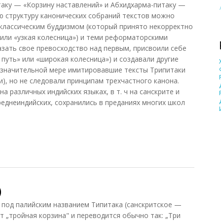
таку — «Корзину наставлений» и Абхидхарма-питаку —
ую структуру канонических собраний текстов можно
классическим буддизмом (который принято некорректно
 или «узкая колесница») и теми реформаторскими
азать свое превосходство над первым, присвоили себе
путь» или «широкая колесница») и создавали другие
 значительной мере имитировавшие тексты Трипитаки
и), но не следовали принципам трехчастного канона.
 различных индийских языках, в т. ч на санскрите и
реднеиндийских, сохранились в преданиях многих школ
)
)
 под палийским названием Типитака (санскритское —
т „тройная корзина" и переводится обычно так: „Три