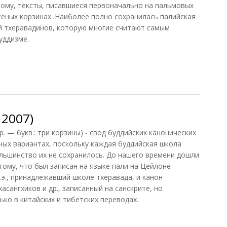
имому, тексты, писавшиеся первоначально на пальмовых
теных корзинах. Наиболее полно сохранилась палийская
й тхеравадинов, которую многие считают самым
уддизме.
 2007)
. — букв.: три корзины) - свод буддийских канонических
ных вариантах, поскольку каждая буддийская школа
ольшинство их не сохранилось. До нашего времени дошли
тому, что был записан на языке пали на Цейлоне
н.э., принадлежавший школе тхеравада, и канон
асангхиков и др., записанный на санскрите, но
ко в китайских и тибетских переводах.