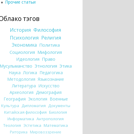
Прочие статьи
Облако тэгов
История
Философия
Психология
Религия
Экономика
Политика
Социология
Мифология
Идеология
Право
Мусульманство
Этнология
Этика
Наука
Логика
Педагогика
Методология
Языкознание
Литература
Искусство
Археология
Демография
География
Экология
Военные
Культура
Дипломатия
Документы
Китайская философия
Биология
Информатика
Антропология
Теология
Эстетика
Математика
Риторика
Мировоззрение