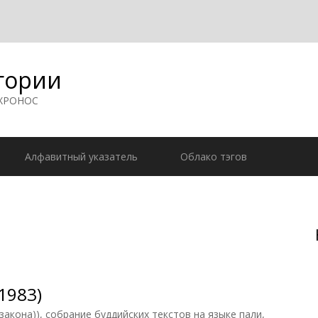
гории
 ХРОНОС
Алфавитный указатель
Облако тэгов
1983)
акона)), собрание буддийских текстов на языке пали,