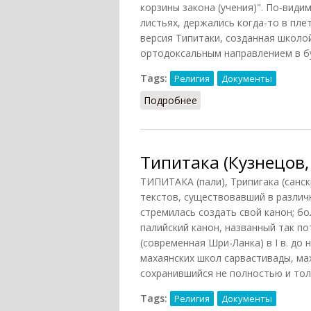
корзины закона (учения)". По-вид
листьях, держались когда-то в пле
версия Типитаки, созданная школо
ортодоксальным направлением в б
Tags:
Религия
Документы
Подробнее
о Типитака (НКА, 1985)
Типитака (Кузнецов,
ТИПИТАКА (пали), Трипигака (санскр
текстов, существовавший в различ
стремилась создать свой канон; б
палийский канон, названный так по
(современная Шри-Ланка) в I в. до 
махаянских школ сарвастивады, мах
сохранившийся не полностью и толь
Tags:
Религия
Документы