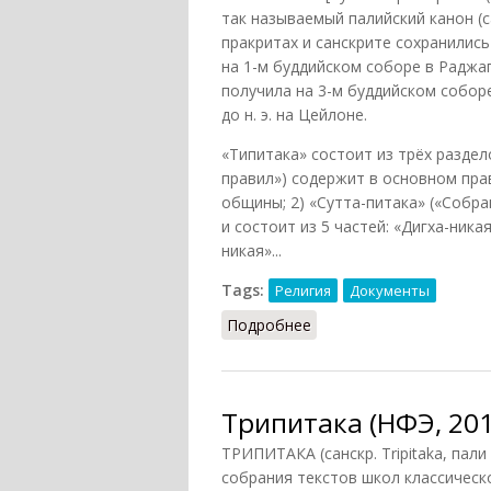
так называемый палийский канон (с
пракритах и санскрите сохранилис
на 1-м буддийском соборе в Раджаг
получила на 3-м буддийском соборе 
до н. э. на Цейлоне.
«Типитака» состоит из трёх раздел
правил») содержит в основном пра
общины; 2) «Сутта-питака» («Собр
и состоит из 5 частей: «Дигха-ник
никая»...
Tags:
Религия
Документы
Подробнее
о Типитака (Ильичев, 1
Трипитака (НФЭ, 201
ТРИПИТАКА (санскр. Tripitaka, пали
собрания текстов школ классическ