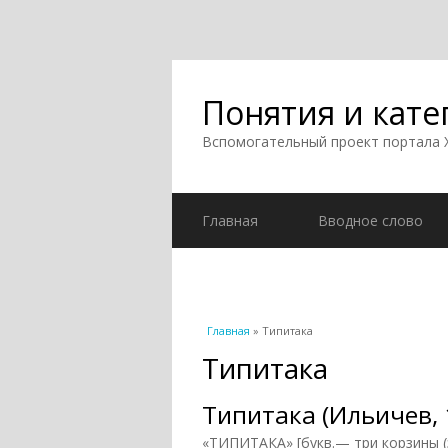
Понятия и кате
Вспомогательный проект портала
Главная
Вводное слово
Вы здесь
Главная
» Типитака
Типитака
Типитака (Ильичев, 
«ТИПИТАКА» [букв.— три корзины (з