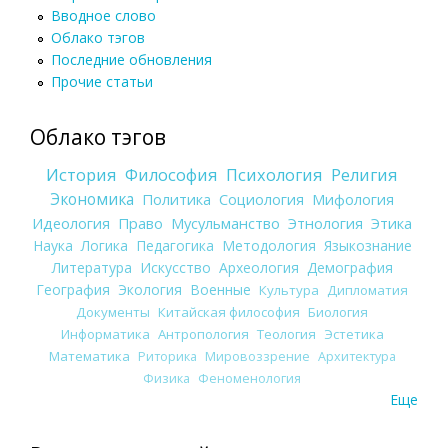
Вводное слово
Облако тэгов
Последние обновления
Прочие статьи
Облако тэгов
История
Философия
Психология
Религия
Экономика
Политика
Социология
Мифология
Идеология
Право
Мусульманство
Этнология
Этика
Наука
Логика
Педагогика
Методология
Языкознание
Литература
Искусство
Археология
Демография
География
Экология
Военные
Культура
Дипломатия
Документы
Китайская философия
Биология
Информатика
Антропология
Теология
Эстетика
Математика
Риторика
Мировоззрение
Архитектура
Физика
Феноменология
Еще