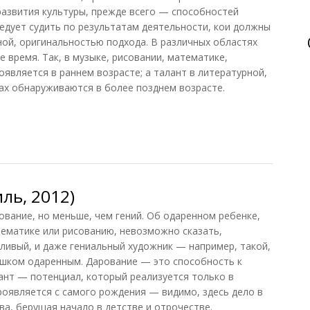
развития культуры, прежде всего — способностей
ледует судить по результатам деятельности, кои должны
ой, оригинальностью подхода. В различных областях
 время. Так, в музыке, рисовании, математике,
оявляется в раннем возрасте; а талант в литературной,
ах обнаруживаются в более позднем возрасте.
8)
ль, 2012)
ование, но меньше, чем гений. Об одаренном ребенке,
ематике или рисованию, невозможно сказать,
тливый, и даже гениальный художник — например, такой,
ишком одаренным. Дарование — это способность к
ант — потенциал, который реализуется только в
роявляется с самого рождения — видимо, здесь дело в
ва, берущая начало в детстве и отрочестве.