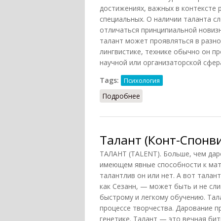
достижениях, важных в контексте 
специальных. О наличии таланта с
отличаться принципиальной новизн
талант может проявляться в разное
лингвистике, технике обычно он пр
научной или организаторской сфер
Tags:
Психология
Подробнее
о Талант (Головин, 199
Талант (Конт-Спонви
ТАЛАНТ (TALENT). Больше, чем дар
имеющем явные способности к мат
талантлив он или нет. А вот талан
как Сезанн, — может быть и не сл
быстрому и легкому обучению. Тал
процессе творчества. Дарование п
генетике. Талант — это вечная бит