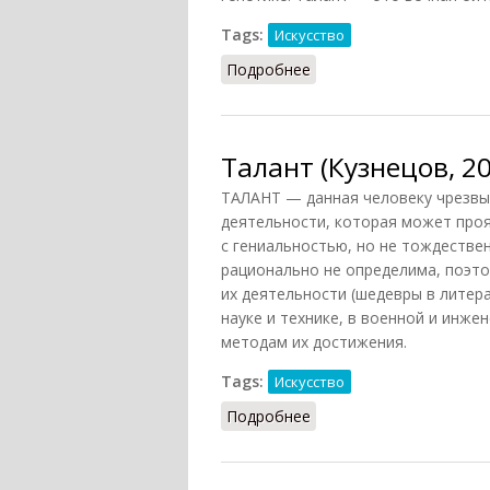
Tags:
Искусство
Подробнее
о Талант (Конт-Спонвил
Талант (Кузнецов, 2
ТАЛАНТ — данная человеку чрезвы
деятельности, которая может проя
с гениальностью, но не тождестве
рационально не определима, поэт
их деятельности (шедевры в литера
науке и технике, в военной и инжен
методам их достижения.
Tags:
Искусство
Подробнее
о Талант (Кузнецов, 20