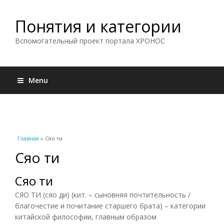
Понятия и категории
Вспомогательный проект портала ХРОНОС
Menu
Вы здесь
Главная
» Сяо ти
Сяо ти
Сяо ти
СЯО ΤИ (сяо ди) (кит. – сыновняя почтительность /
благочестие и почитание старшего брата) – категории
китайской философии, главным образом