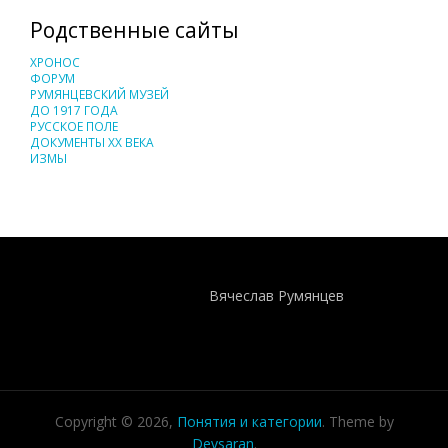
Родственные сайты
ХРОНОС
ФОРУМ
РУМЯНЦЕВСКИЙ МУЗЕЙ
ДО 1917 ГОДА
РУССКОЕ ПОЛЕ
ДОКУМЕНТЫ XX ВЕКА
ИЗМЫ
Понятия И Категории - Исторический Проект ХРОНОС
WEB-редактор
Вячеслав Румянцев
Copyright © 2026,
Понятия и категории
. Theme by
Devsaran
.