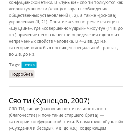
конфуцианской этики. В «Лунь юе» сяо ти толкуются как
«корни гуманности (жэнь)» и гарант соблюдения
общественных установлений (I, 2), а также «[основа]
управления» (II, 21). Понятие «сяо» встречается еще в
«Шу цзине», где «совершенномудрый» Чжоу-гун (11 в. до
н.э.) применяет его в качестве определения одного из
непременных свойств человека. В 4–2 вв. до н.э.
категории «сяо» был посвящен специальный трактат,
во 2 в. до н.э.
Tags:
Этика
Подробнее
о Сяо ти
Сяо ти (Кузнецов, 2007)
СЯО ТИ, сяо ди (сыновняя почтительностьность
(благочестие) и почитание старшего брата) —
категории конфуцианской этики. В памятнике «Лунь юй»
(«Суждения и беседы», V в. до н.э.), содержащем