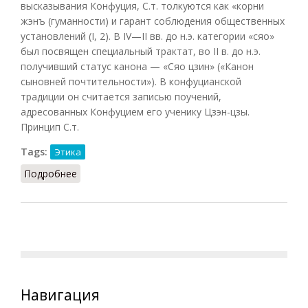
высказывания Конфуция, С.т. толкуются как «корни
жэнъ (гуманности) и гарант соблюдения общественных
установлений (I, 2). В IV—II вв. до н.э. категории «сяо»
был посвящен специальный трактат, во II в. до н.э.
получивший статус канона — «Сяо цзин» («Канон
сыновней почтительности»). В конфуцианской
традиции он считается записью поучений,
адресованных Конфуцием его ученику Цзэн-цзы.
Принцип С.т.
Tags:
Этика
Подробнее
о Сяо ти (Кузнецов, 2007)
Навигация