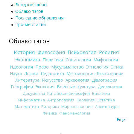
Вводное слово
Облако тэгов
Последние обновления
Прочие статьи
Облако тэгов
История
Философия
Психология
Религия
Экономика
Политика
Социология
Мифология
Идеология
Право
Мусульманство
Этнология
Этика
Наука
Логика
Педагогика
Методология
Языкознание
Литература
Искусство
Археология
Демография
География
Экология
Военные
Культура
Дипломатия
Документы
Китайская философия
Биология
Информатика
Антропология
Теология
Эстетика
Математика
Риторика
Мировоззрение
Архитектура
Физика
Феноменология
Еще