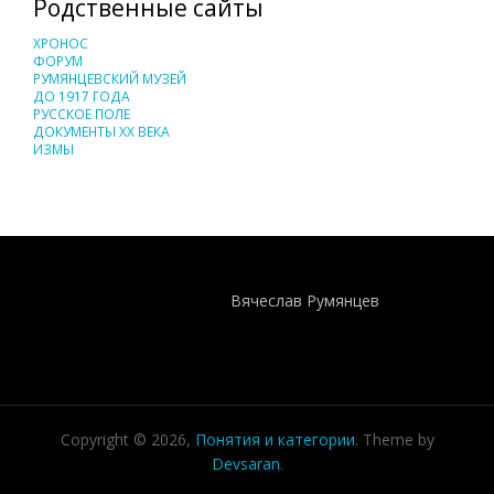
Родственные сайты
ХРОНОС
ФОРУМ
РУМЯНЦЕВСКИЙ МУЗЕЙ
ДО 1917 ГОДА
РУССКОЕ ПОЛЕ
ДОКУМЕНТЫ XX ВЕКА
ИЗМЫ
Понятия И Категории - Исторический Проект ХРОНОС
WEB-редактор
Вячеслав Румянцев
Copyright © 2026,
Понятия и категории
. Theme by
Devsaran
.