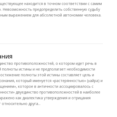
уществующее находится в точном соответствии с самим
. Невозможность предопределить собственную судьбу
 иным выражением для абсолютной автономии человека.
чение
ания
нство противоположностей, о котором идет речь в
й полноты истины и не предполагает необходимости
 Постижение полноты этой истины составляет цель и
знания, который именуется «растерянностью» (х̣айра) и
ущением», которое в античности ассоциировалось с
янности» двуединство противоположностей в наиболее
ажено как диалектика утверждения и отрицания
г относительно друга...