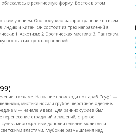
 облекалось в религиозную форму. Восток в этом
еским учением. Оно получило распространение на всем
в Индию и Китай. Он состоит из трех направлений в
ески: 1. Аскетизм; 2. Эротическая мистика; 3. Пантеизм.
упность этих трех направлений...
19)
99)
чение в исламе. Название происходит от араб. "суф" —
шельники, мистики носили грубое шерстяное одеяние.
едине 8 — начале 9 века. Для ранних суфиев был
е перенесение страданий и лишений, строгое
и сунны, многократные дополнительные молитвы и
о светскими властями, глубокие размышления над