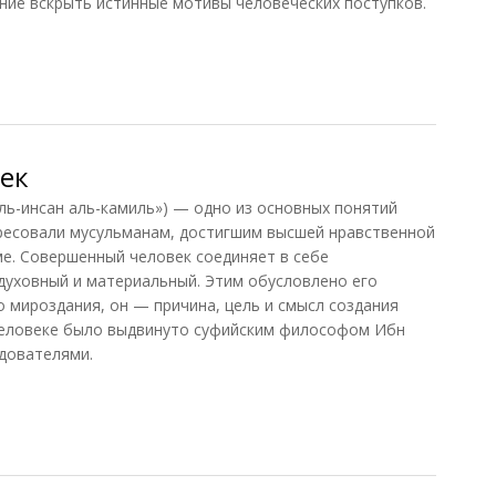
ние вскрыть истинные мотивы человеческих поступков.
99)
ек
-инсан аль-камиль») — одно из основных понятий
ресовали мусульманам, достигшим высшей нравственной
ме. Совершенный человек соединяет в себе
духовный и материальный. Этим обусловлено его
о мироздания, он — причина, цель и смысл создания
человеке было выдвинуто суфийским философом Ибн
дователями.
к