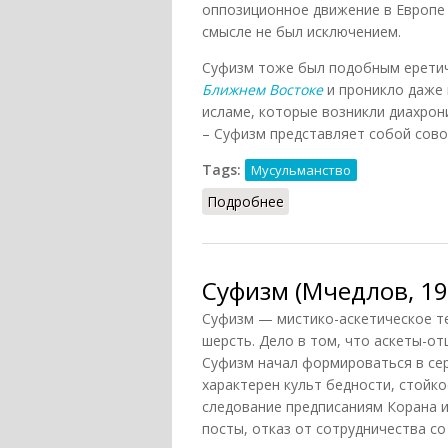
оппозиционное движение в Европе
смысле не был исключением.
Суфизм тоже был подобным еретич
Ближнем Востоке
и проникло даже 
исламе, которые возникли диахронич
– Суфизм представляет собой совок
Tags:
Мусульманство
Подробнее
о Суфизм (Мальцев, 20
Суфизм (Мчедлов, 19
Суфизм — мистико-аскетическое те
шерсть. Дело в том, что аскеты-от
Суфизм начал формироваться в сер
характерен культ бедности, стойко
следование предписаниям Корана 
посты, отказ от сотрудничества с