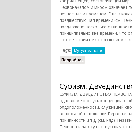
как ряд вещей, составляющий мир,
Первоначалом и миром означает п
вечностью и временем. Еще в кала
предшествующая времени (см. Вечн
предложено несколько отличное п
принципиально вне времени, что от
соответствии с их отношением к ве
Tags:
Мусульманство
Подробнее
о Суфизм. Вечность и 
Суфизм. Двуединство
СУФИЗМ. ДВУЕДИНСТВО ПЕРВОНАЧА
одновременно суть концепции этой
рядоположенности, служившей сво
вопроса об отношении Первоначал
причинности и т.д. (см. Ряд). Нез
Первоначала к существующим от н