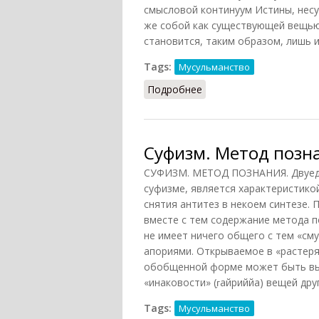
смысловой континуум Истины, нес
же собой как существующей вещью
становится, таким образом, лишь
Tags:
Мусульманство
Подробнее
о Суфизм. Этическое у
Суфизм. Метод позн
СУФИЗМ. МЕТОД ПОЗНАНИЯ. Двуеди
суфизме, является характеристико
снятия антитез в некоем синтезе.
вместе с тем содержание метода по
не имеет ничего общего с тем «см
апориями. Открываемое в «растер
обобщенной форме может быть выр
«инаковости» (г̣айриййа) вещей дру
Tags:
Мусульманство