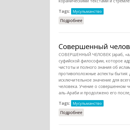
кораническими текстами и стремле
Tags:
Мусульманство
Подробнее
о Суфизм (Мчедлов, 19
Совершенный челов
СОВЕРШЕННЫЙ ЧЕЛОВЕК (араб, «аль
суфийской философии, которое ад
чистоты и полного знания об исла
противоположные аспекты бытия: 
исключительное значение для всег
человека. Учение о совершенном 
аль-Араби и продолжено его после
Tags:
Мусульманство
Подробнее
о Совершенный челове