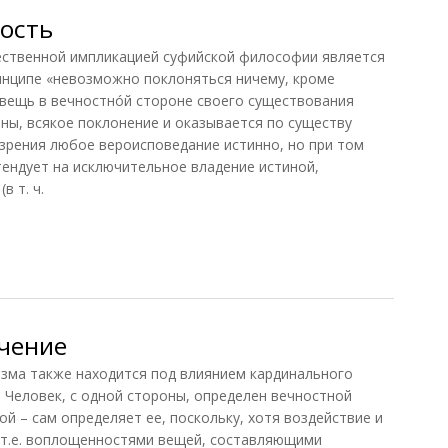
ость
венной импликацией суфийской философии является
инципе «невозможно поклоняться ничему, кроме
 вещь в вечностнóй стороне своего существования
ны, всякое поклонение и оказывается по существу
 зрения любое вероисповедание истинно, но при том
тендует на исключительное владение истиной,
в т. ч.
ость
учение
ма также находится под влиянием кардинального
. Человек, с одной стороны, определен вечностной
ой – сам определяет ее, поскольку, хотя воздействие и
 т.е. воплощенностями вещей, составляющими