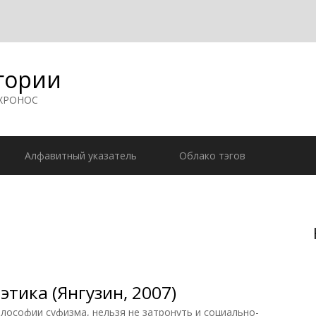
гории
 ХРОНОС
Алфавитный указатель
Облако тэгов
этика (Янгузин, 2007)
лософии суфизма, нельзя не затронуть и социально-