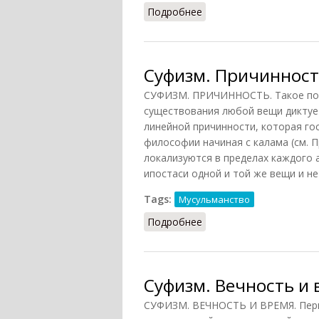
Подробнее
о Суфизм. Метод позна
Суфизм. Причиннос
СУФИЗМ. ПРИЧИННОСТЬ. Такое пон
существования любой вещи диктуе
линейной причинности, которая го
философии начиная с калама (см. 
локализуются в пределах каждого 
ипостаси одной и той же вещи и н
Tags:
Мусульманство
Подробнее
о Суфизм. Причинность
Суфизм. Вечность и
СУФИЗМ. ВЕЧНОСТЬ И ВРЕМЯ. Перво