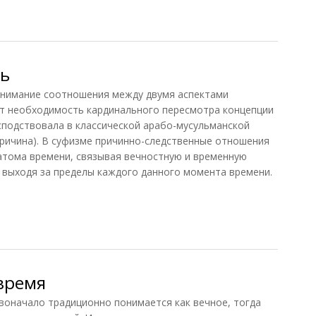
ния
ть
имание соотношения между двумя аспектами
т необходимость кардинального пересмотра концепции
сподствовала в классической арабо-мусульманской
Причина). В суфизме причинно-следственные отношения
атома времени, связывая вечностную и временную
е выходя за пределы каждого данного момента времени.
 время
начало традиционно понимается как вечное, тогда