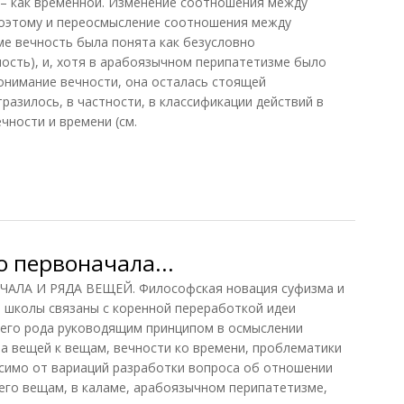
 – как временной. Изменение соотношения между
оэтому и переосмысление соотношения между
ме вечность была понята как безусловно
ость), и, хотя в арабоязычном перипатетизме было
онимание вечности, она осталась стоящей
разилось, в частности, в классификации действий в
чности и времени (см.
время
 первоначала...
ЛА И РЯДА ВЕЩЕЙ. Философская новация суфизма и
 школы связаны с коренной переработкой идеи
его рода руководящим принципом в осмыслении
а вещей к вещам, вечности ко времени, проблематики
ависимо от вариаций разработки вопроса об отношении
его вещам, в каламе, арабоязычном перипатетизме,