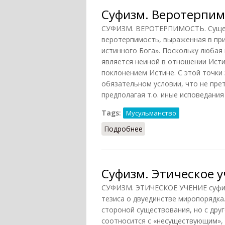
Суфизм. Веротерпим
СУФИЗМ. ВЕРОТЕРПИМОСТЬ. Сущест
веротерпимость, выраженная в пр
истинного Бога». Поскольку любая
является неиной в отношении Исти
поклонением Истине. С этой точки
обязательном условии, что не пре
предполагая т.о. иные исповедания (
Tags:
Мусульманство
Подробнее
о Суфизм. Веротерпим
Суфизм. Этическое 
СУФИЗМ. ЭТИЧЕСКОЕ УЧЕНИЕ суфиз
тезиса о двуединстве миропорядка
стороной существования, но с друг
соотносится с «несуществующим»,