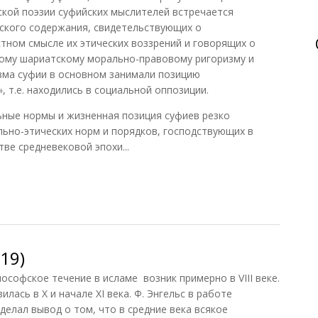
ской поэзии суфийских мыслителей встречается
ского содержания, свидетельствующих о
ном смысле их этических воззрений и говорящих о
ному шариатскому морально-правовому ригоризму и
зма суфии в основном занимали позицию
 т.е. находились в социальной оппозиции.
ьные нормы и жизненная позиция суфиев резко
ьно-этических норм и порядков, господствующих в
е средневековой эпохи...
ика (Янгузин, 2007)
19)
лась в X и начале XI века. Ф. Энгельс в работе
делал вывод о том, что в средние века всякое