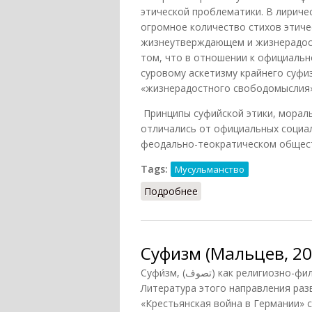
этической проблематики. В лириче
огромное количество стихов этиче
жизнеутверждающем и жизнерадост
том, что в отношении к официаль
суровому аскетизму крайнего суфи
«жизнерадостного свободомыслия»,
Принципы суфийской этики, морал
отличались от официальных социал
феодально-теократическом обществ
Tags:
Мусульманство
Подробнее
о Суфизм: социальная эт
Суфизм (Мальцев, 20
Суфи́зм, (تصوف) как религиозно-философское течение в исламе возник примерно в VIII веке.
Литература этого направления разви
«Крестьянская война в Германии» с