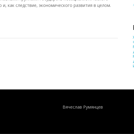
о и, как следствие, экономического развития в целом.
88)
Понятия И Категории - Исторический Проект ХРОНОС
WEB-редактор
Вячеслав Румянцев