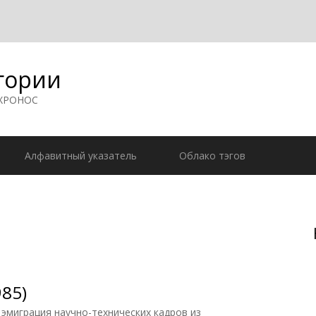
гории
 ХРОНОС
Алфавитный указатель
Облако тэгов
985)
), эмиграция научно-технических кадров из