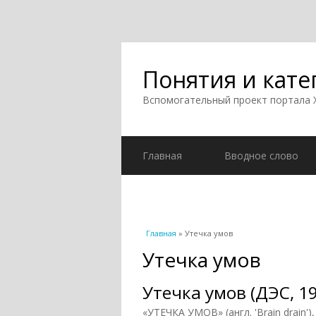
Понятия и кате
Вспомогательный проект портала
Главная
Вводное слово
Вы здесь
Главная
» Утечка умов
Утечка умов
Утечка умов (ДЭС, 1
«УТЕЧКА УМОВ» (англ. 'Brain drain'