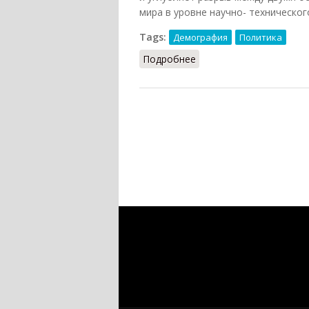
мира в уровне научно- техническог
Tags:
Демография
Политика
Подробнее
о Утечка умов (КПС, 19