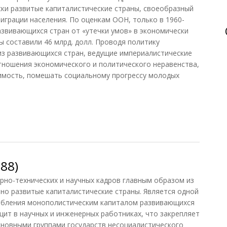
ки развитые капиталистические страны, своеобразный
грации населения. По оценкам ООН, только в 1960-
азвивающихся стран от «утечки умов» в экономически
ы составили 46 млрд. долл. Проводя политику
из развивающихся стран, ведущие империалистические
тношения экономического и политического неравенства,
имость, помешать социальному прогрессу молодых
85)
88)
но-технических и научных кадров главным образом из
о развитые капиталистические страны. Является одной
абления монополистическим капиталом развивающихся
ит в научных и инженерных работниках, что закрепляет
сновными группами государств несоциалистического