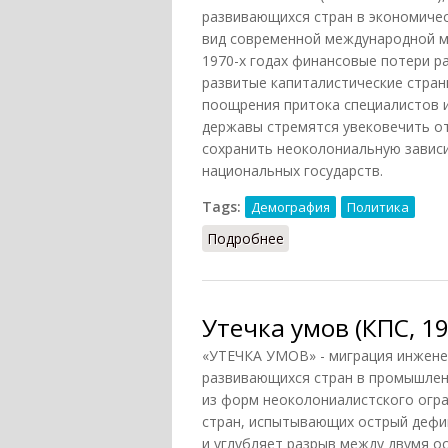
развивающихся стран в экономичес
вид современной международной ми
1970-х годах финансовые потери р
развитые капиталистические стран
поощрения притока специалистов 
державы стремятся увековечить о
сохранить неоколониальную завис
национальных государств.
Tags:
Демография
Политика
Подробнее
о Утечка умов (ДЭС, 19
Утечка умов (КПС, 19
«УТЕЧКА УМОВ» - миграция инженер
развивающихся стран в промышленн
из форм неоколониалистского огр
стран, испытывающих острый дефиц
и углубляет разрыв между двумя о