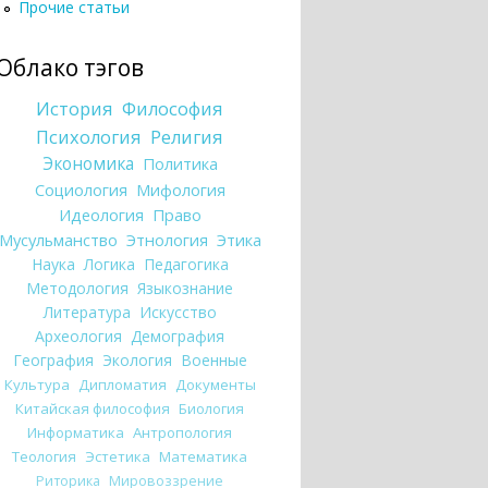
Прочие статьи
Облако тэгов
История
Философия
Психология
Религия
Экономика
Политика
Социология
Мифология
Идеология
Право
Мусульманство
Этнология
Этика
Наука
Логика
Педагогика
Методология
Языкознание
Литература
Искусство
Археология
Демография
География
Экология
Военные
Культура
Дипломатия
Документы
Китайская философия
Биология
Информатика
Антропология
Теология
Эстетика
Математика
Риторика
Мировоззрение