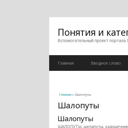
Понятия и кате
Вспомогательный проект портала
Главная
Вводное слово
Вы здесь
Главная
» Шалопуты
Шалопуты
Шалопуты
ШАЛОПУТЫ, шелапуты, кадушечники,