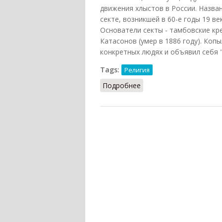
движения хлыстов в России. Назва
секте, возникшей в 60-е годы 19 в
Основатели секты - тамбовские крес
Катасонов (умер в 1886 году). Ко
конкретных людях и объявил себя 
Tags:
Религия
Подробнее
о Шалопуты