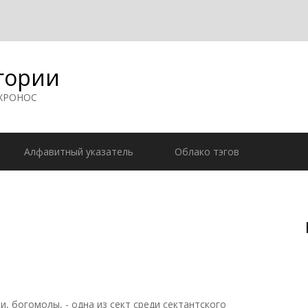
гории
 ХРОНОС
Алфавитный указатель
Облако тэгов
 богомолы, - одна из сект среди сектантского