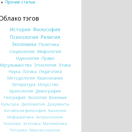
Прочие статьи
Облако тэгов
История
Философия
Психология
Религия
Экономика
Политика
Социология
Мифология
Идеология
Право
Мусульманство
Этнология
Этика
Наука
Логика
Педагогика
Методология
Языкознание
Литература
Искусство
Археология
Демография
География
Экология
Военные
Культура
Дипломатия
Документы
Китайская философия
Биология
Информатика
Антропология
Теология
Эстетика
Математика
Риторика
Мировоззрение