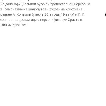
ние дано официальной русской православной церковью
ека (самоназвание шалопутов - духовные христиане).
тьяне А. Копылов (умер в 30-е годы 19 века) и П. П.
пылов проповедовал идею персонификации Христа в
"живым Христом".