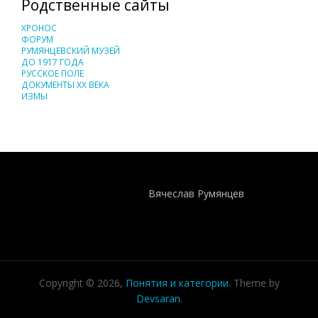
Родственные сайты
ХРОНОС
ФОРУМ
РУМЯНЦЕВСКИЙ МУЗЕЙ
ДО 1917 ГОДА
РУССКОЕ ПОЛЕ
ДОКУМЕНТЫ XX ВЕКА
ИЗМЫ
Понятия И Категории - Исторический Проект ХРОНОС
WEB-редактор
Вячеслав Румянцев
Copyright © 2026,
Понятия и категории
. Theme by
Devsaran
.