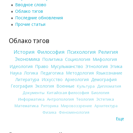
Вводное слово
Облако тэгов
Последние обновления
Прочие статьи
Облако тэгов
История
Философия
Психология
Религия
Экономика
Политика
Социология
Мифология
Идеология
Право
Мусульманство
Этнология
Этика
Наука
Логика
Педагогика
Методология
Языкознание
Литература
Искусство
Археология
Демография
География
Экология
Военные
Культура
Дипломатия
Документы
Китайская философия
Биология
Информатика
Антропология
Теология
Эстетика
Математика
Риторика
Мировоззрение
Архитектура
Физика
Феноменология
Еще