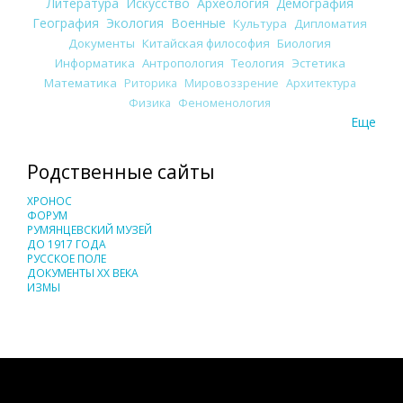
Литература
Искусство
Археология
Демография
География
Экология
Военные
Культура
Дипломатия
Документы
Китайская философия
Биология
Информатика
Антропология
Теология
Эстетика
Математика
Риторика
Мировоззрение
Архитектура
Физика
Феноменология
Еще
Родственные сайты
ХРОНОС
ФОРУМ
РУМЯНЦЕВСКИЙ МУЗЕЙ
ДО 1917 ГОДА
РУССКОЕ ПОЛЕ
ДОКУМЕНТЫ XX ВЕКА
ИЗМЫ
Понятия И Категории - Исторический Проект ХРОНОС