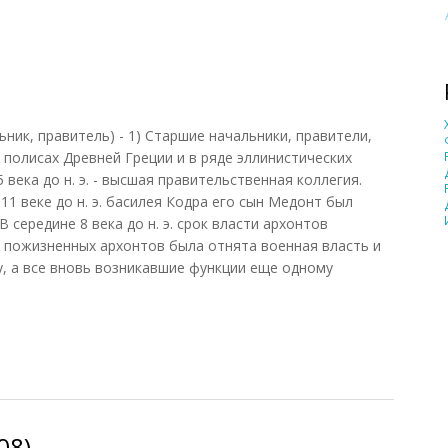
льник, правитель) - 1) Старшие начальники, правители,
в полисах Древней Греции и в ряде эллинистических
5 века до н. э. - высшая правительственная коллегия.
11 веке до н. э. басилея Кодра его сын Медонт был
середине 8 века до н. э. срок власти архонтов
ых пожизненных архонтов была отнята военная власть и
, а все вновь возникавшие функции еще одному
08)