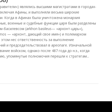
равители») являлись высшими магистратами в городах-
 включая Афины, и выполняли весьма широкие
и. Когда в Афинах была уничтожена монархия
иозные, военные и судебные функции царя были разделены
-басилевсом (arkhon basileus— «архонт-царь»),
mos — «архонт, дающий свое имя») и полемархом
и этом нес ответственность за выполнение
ий и председательствовал в ареопаге. Изначальной
ние войском, однако после 487 года до н.э., когда
ию, упомянутые полномочия перешли к стратегам...
8)
Понятия И Категории - Исторический Проект ХРОНОС