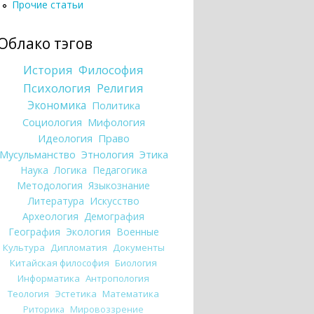
Прочие статьи
Облако тэгов
История
Философия
Психология
Религия
Экономика
Политика
Социология
Мифология
Идеология
Право
Мусульманство
Этнология
Этика
Наука
Логика
Педагогика
Методология
Языкознание
Литература
Искусство
Археология
Демография
География
Экология
Военные
Культура
Дипломатия
Документы
Китайская философия
Биология
Информатика
Антропология
Теология
Эстетика
Математика
Риторика
Мировоззрение