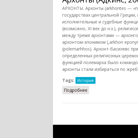
АРХОНТЫ. Архонты (arkhontes — «п
государствах центральной Греции,
исполнительные и судебные функци
(возможно, XI век до н.э.), религ
между тремя архонтами — архонгом
архонтом-эпонимом (,arkhon epony
(polemarhhos). Архонт-басилевс пр
определенных религиозных церемон
функцией полемарха было командова
архонты стали избираться по жреб
Tags:
История
Подробнее
о Архонты (Адкинс, 200