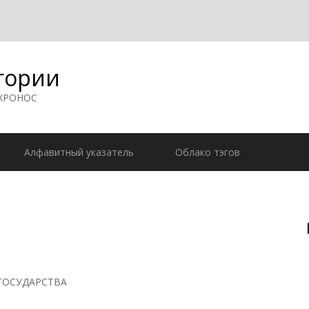
гории
 ХРОНОС
Алфавитный указатель
Облако тэгов
ГОСУДАРСТВА