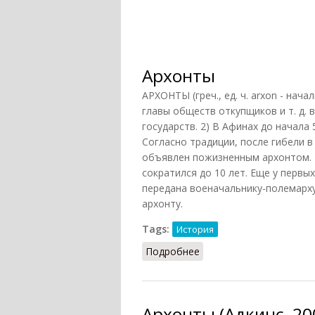
Архонты
АРХОНТЫ (греч., ед. ч. arxon - нача
главы обществ откупщиков и т. д. 
государств. 2) В Афинах до начала 
Согласно традиции, после гибели в 
объявлен пожизненным архонтом. В 
сократился до 10 лет. Еще у перв
передана военачальнику-полемарху
архонту.
Tags:
История
Подробнее
о Архонты
Архонты (Адкинс, 20