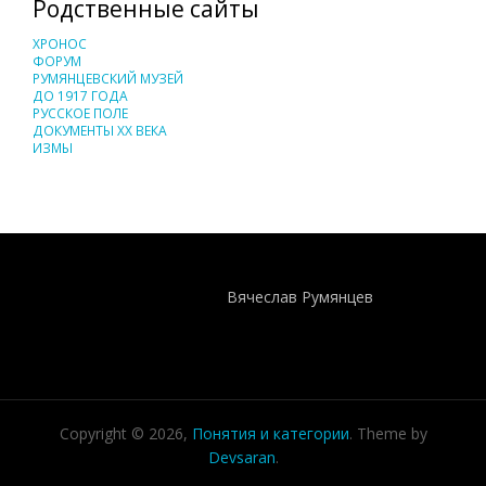
Родственные сайты
ХРОНОС
ФОРУМ
РУМЯНЦЕВСКИЙ МУЗЕЙ
ДО 1917 ГОДА
РУССКОЕ ПОЛЕ
ДОКУМЕНТЫ XX ВЕКА
ИЗМЫ
Понятия И Категории - Исторический Проект ХРОНОС
WEB-редактор
Вячеслав Румянцев
Copyright © 2026,
Понятия и категории
. Theme by
Devsaran
.