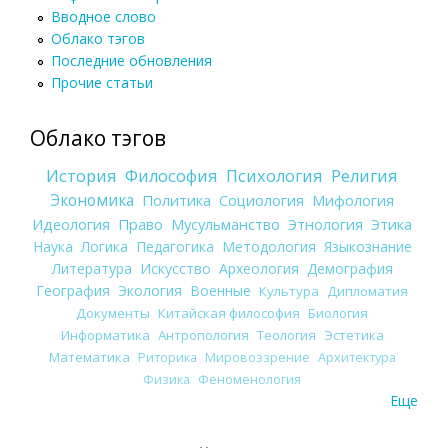
Вводное слово
Облако тэгов
Последние обновления
Прочие статьи
Облако тэгов
История
Философия
Психология
Религия
Экономика
Политика
Социология
Мифология
Идеология
Право
Мусульманство
Этнология
Этика
Наука
Логика
Педагогика
Методология
Языкознание
Литература
Искусство
Археология
Демография
География
Экология
Военные
Культура
Дипломатия
Документы
Китайская философия
Биология
Информатика
Антропология
Теология
Эстетика
Математика
Риторика
Мировоззрение
Архитектура
Физика
Феноменология
Еще