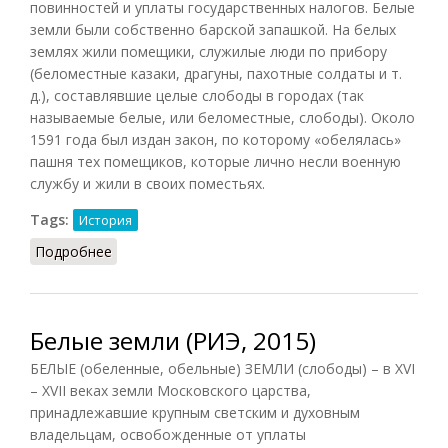
повинностей и уплаты государственных налогов. Белые
земли были собственно барской запашкой. На белых
землях жили помещики, служилые люди по прибору
(беломестные казаки, драгуны, пахотные солдаты и т.
д.), составлявшие целые слободы в городах (так
называемые белые, или беломестные, слободы). Около
1591 года был издан закон, по которому «обелялась»
пашня тех помещиков, которые лично несли военную
службу и жили в своих поместьях.
Tags:
История
Подробнее
о Белые земли
Белые земли (РИЭ, 2015)
БЕЛЫЕ (обеленные, обельные) ЗЕМЛИ (слободы) – в XVI
– XVII веках земли Московского царства,
принадлежавшие крупным светским и духовным
владельцам, освобожденные от уплаты