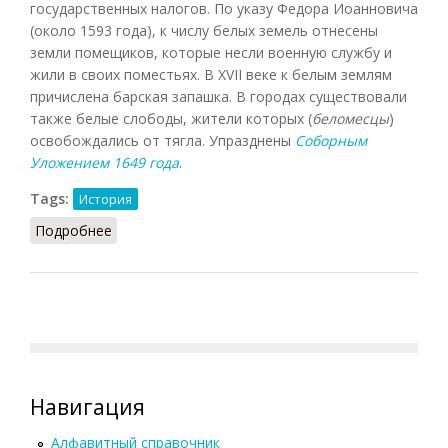
государственных налогов. По указу Федора Иоанновича
(около 1593 года), к числу белых земель отнесены
земли помещиков, которые несли военную службу и
жили в своих поместьях. В XVII веке к белым землям
причислена барская запашка. В городах существовали
также белые слободы, жители которых (
беломесцы
)
освобождались от тягла. Упразднены
Соборным
Уложением 1649 года
.
Tags:
История
Подробнее
о Белые земли (РИЭ, 2015)
Навигация
Алфавитный справочник