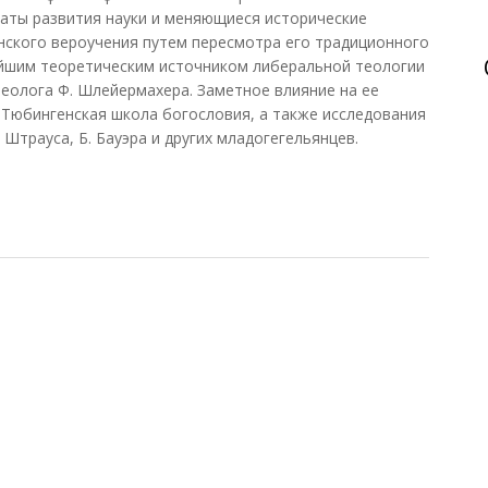
таты развития науки и меняющиеся исторические
нского вероучения путем пересмотра его традиционного
йшим теоретическим источником либеральной теологии
еолога Ф. Шлейермахера. Заметное влияние на ее
и Тюбингенская школа богословия, а также исследования
 Штрауса, Б. Бауэра и других младогегельянцев.
я