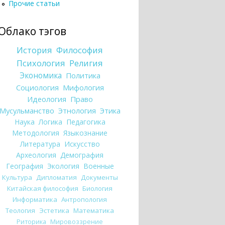
Прочие статьи
Облако тэгов
История
Философия
Психология
Религия
Экономика
Политика
Социология
Мифология
Идеология
Право
Мусульманство
Этнология
Этика
Наука
Логика
Педагогика
Методология
Языкознание
Литература
Искусство
Археология
Демография
География
Экология
Военные
Культура
Дипломатия
Документы
Китайская философия
Биология
Информатика
Антропология
Теология
Эстетика
Математика
Риторика
Мировоззрение