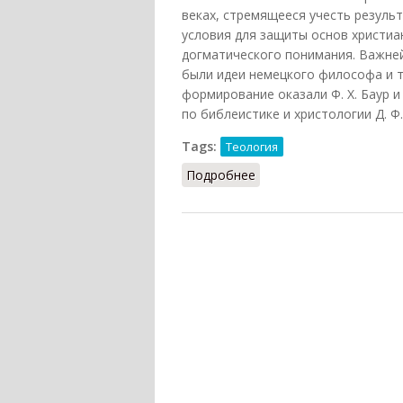
веках, стремящееся учесть резуль
условия для защиты основ христиа
догматического понимания. Важне
были идеи немецкого философа и т
формирование оказали Ф. X. Баур 
по библеистике и христологии Д. Ф.
Tags:
Теология
Подробнее
о Либеральная теологи