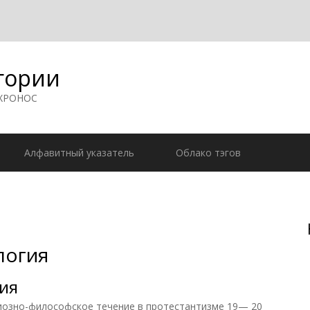
гории
 ХРОНОС
Алфавитный указатель
Облако тэгов
логия
ия
зно-философское течение в протестантизме 19— 20