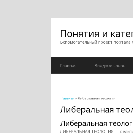
Понятия и кате
Вспомогательный проект портала
Главная
Вводное слово
Вы здесь
Главная
» Либеральная теология
Либеральная тео
Либеральная теолог
ЛИБЕРАЛЬНАЯ ТЕОЛОГИЯ — религио