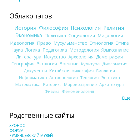
Облако тэгов
История
Философия
Психология
Религия
Экономика
Политика
Социология
Мифология
Идеология
Право
Мусульманство
Этнология
Этика
Наука
Логика
Педагогика
Методология
Языкознание
Литература
Искусство
Археология
Демография
География
Экология
Военные
Культура
Дипломатия
Документы
Китайская философия
Биология
Информатика
Антропология
Теология
Эстетика
Математика
Риторика
Мировоззрение
Архитектура
Физика
Феноменология
Еще
Родственные сайты
ХРОНОС
ФОРУМ
РУМЯНЦЕВСКИЙ МУЗЕЙ