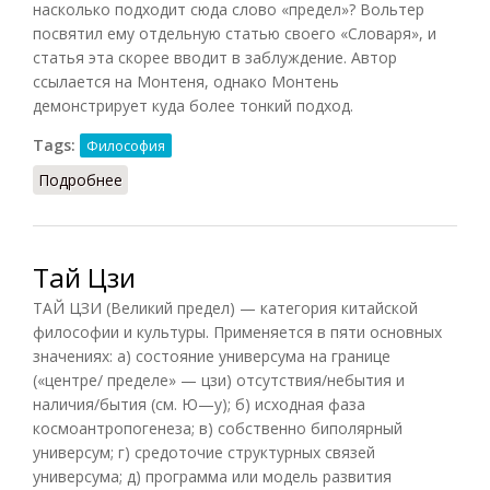
насколько подходит сюда слово «предел»? Вольтер
посвятил ему отдельную статью своего «Словаря», и
статья эта скорее вводит в заблуждение. Автор
ссылается на Монтеня, однако Монтень
демонстрирует куда более тонкий подход.
Tags:
Философия
Подробнее
о Предел человеческого разума
Тай Цзи
ТАЙ ЦЗИ (Великий предел) — категория китайской
философии и культуры. Применяется в пяти основных
значениях: а) состояние универсума на границе
(«центре/ пределе» — цзи) отсутствия/небытия и
наличия/бытия (см. Ю—у); б) исходная фаза
космоантропогенеза; в) собственно биполярный
универсум; г) средоточие структурных связей
универсума; д) программа или модель развития