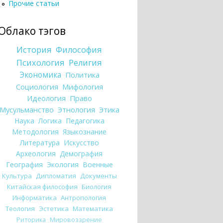
Прочие статьи
Облако тэгов
История
Философия
Психология
Религия
Экономика
Политика
Социология
Мифология
Идеология
Право
Мусульманство
Этнология
Этика
Наука
Логика
Педагогика
Методология
Языкознание
Литература
Искусство
Археология
Демография
География
Экология
Военные
Культура
Дипломатия
Документы
Китайская философия
Биология
Информатика
Антропология
Теология
Эстетика
Математика
Риторика
Мировоззрение