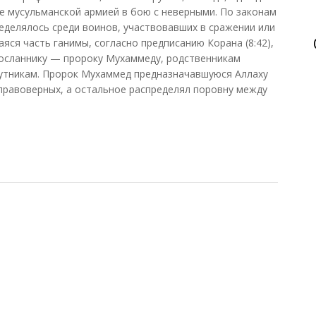
е мусульманской армией в бою с неверными. По законам
ределялось среди воинов, участвовавших в сражении или
яся часть ганимы, согласно предписанию Корана (8:42),
посланнику — пророку Мухаммеду, родственникам
путникам. Пророк Мухаммед предназначавшуюся Аллаху
правоверных, а остальное распределял поровну между