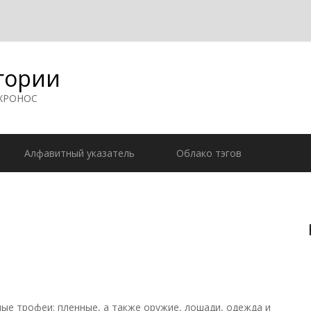
гории
 ХРОНОС
Алфавитный указатель
Облако тэгов
е трофеи: пленные, а также оружие, лошади, одежда и