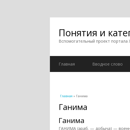
Понятия и кате
Вспомогательный проект портала
Главная
Вводное слово
Вы здесь
Главная
» Ганима
Ганима
Ганима
ГАНИМА (араб. — добыча) — военны