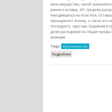
иное имущество, силой захваченно
раннего ислама, 4/5 трофеев расп
находившихся на поле боя. Оставша
принадлежит Аллаху, а также его 
последнего, сиротам, беднякам и 
долю расходовал на общие нужды 
воинами.
Tags:
Мусульманство
Подробнее
о Ганима