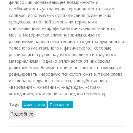
философии, доказывающее возможность и
необходимость устранения терминов ментального
словаря, используемых для описания психических
процессов, и полной замены их терминами,
описывающими нейрофизиологическую активность
мозга. Исторически элиминативизм связан с
различными вариантами теории тождества духовного и
телесного (ментального и физического), которые
развивались в русле научного реализма и «научного
материализма», однако отличается от них своим
радикализмом. Элиминативизм не считает возможным
редуцировать «народную психологию» (т.е. такие слова
из словаря «здравого смысла», как «убеждение»,
«верование», «желание», «надежда», «страх»,
«ожидание», «намерение», «предпочтение» и др...
Tags:
Философия
Психология
Подробнее
о Элиминативизм