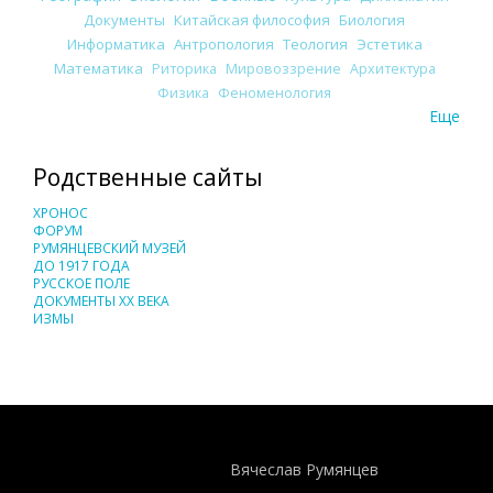
Документы
Китайская философия
Биология
Информатика
Антропология
Теология
Эстетика
Математика
Риторика
Мировоззрение
Архитектура
Физика
Феноменология
Еще
Родственные сайты
ХРОНОС
ФОРУМ
РУМЯНЦЕВСКИЙ МУЗЕЙ
ДО 1917 ГОДА
РУССКОЕ ПОЛЕ
ДОКУМЕНТЫ XX ВЕКА
ИЗМЫ
Понятия И Категории - Исторический Проект ХРОНОС
WEB-редактор
Вячеслав Румянцев