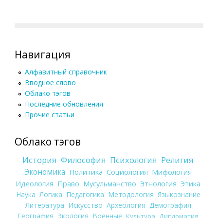
Навигация
Алфавитный справочник
Вводное слово
Облако тэгов
Последние обновления
Прочие статьи
Облако тэгов
История
Философия
Психология
Религия
Экономика
Политика
Социология
Мифология
Идеология
Право
Мусульманство
Этнология
Этика
Наука
Логика
Педагогика
Методология
Языкознание
Литература
Искусство
Археология
Демография
География
Экология
Военные
Культура
Дипломатия