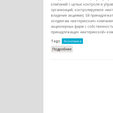
компаний с целью контроля и упра
организаций, контролируемое «мате
владение акциями). Ей принадлежа
холдингам «материнская» компани
акционерных фирм с собственность
принадлежащих «материнской» ком
Tags:
Экономика
Подробнее
о Холдинг