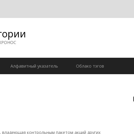
гории
 ХРОНОС
Алфавитный указатель
Облако тэгов
 владеющая контрольным пакетом акций других