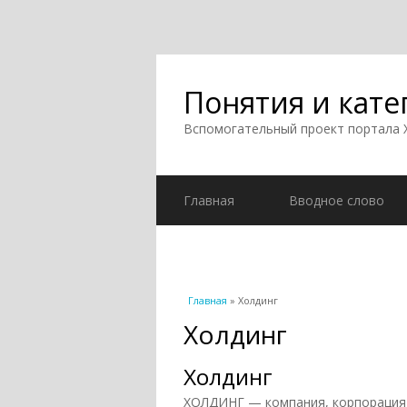
Понятия и кате
Вспомогательный проект портала
Главная
Вводное слово
Вы здесь
Главная
» Холдинг
Холдинг
Холдинг
ХОЛДИНГ — компания, корпорация,