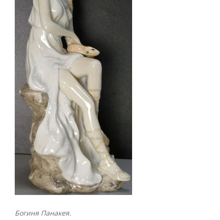
Богиня Панакея.