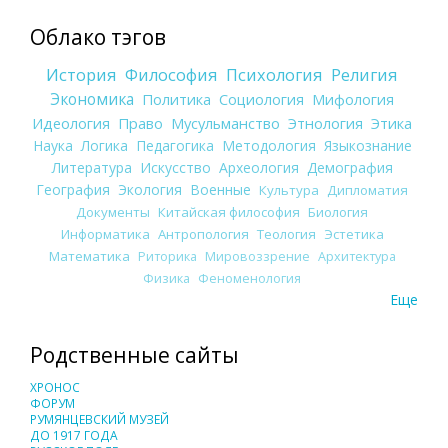
Облако тэгов
История
Философия
Психология
Религия
Экономика
Политика
Социология
Мифология
Идеология
Право
Мусульманство
Этнология
Этика
Наука
Логика
Педагогика
Методология
Языкознание
Литература
Искусство
Археология
Демография
География
Экология
Военные
Культура
Дипломатия
Документы
Китайская философия
Биология
Информатика
Антропология
Теология
Эстетика
Математика
Риторика
Мировоззрение
Архитектура
Физика
Феноменология
Еще
Родственные сайты
ХРОНОС
ФОРУМ
РУМЯНЦЕВСКИЙ МУЗЕЙ
ДО 1917 ГОДА