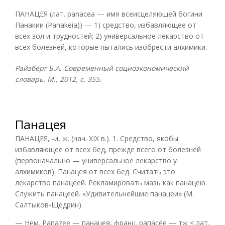
ПАНАЦЕЯ (лат. panacea — имя всеисцеляющей богини
Панакии (Panakeia)) — 1) средство, избавляющее от
всех зол и трудностей; 2) универсальное лекарство от
всех болезней, которые пытались изобрести алхимики.
Райзберг Б.А. Современный социоэкономический
словарь. М., 2012, с. 355.
Панацея
ПАНАЦЕЯ, -и, ж. (нач. XIX в.). 1. Средство, якобы
избавляющее от всех бед, прежде всего от болезней
(первоначально — универсальное лекарство у
алхимиков). Панацея от всех бед. Считать это
лекарство панацеей. Рекламировать мазь как панацею.
Служить панацеей. «Удивительнейшие панацеи» (М.
Салтыков-Щедрин).
— Нем. Panazee — панацея, франц. рапасёе — тж < лат.