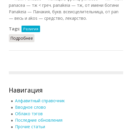
panacea — тж < греч. panakeia — тж, от имени богини
Panakeia — Панакия, букв. всеисцелительница, от pan
— весь и akos — средство, лекарство.
Tags:
Религия
Подробнее
о Панацея
Навигация
Алфавитный справочник
Вводное слово
Облако тэгов
Последние обновления
Прочие статьи