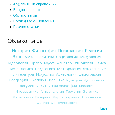
Алфавитный справочник
Вводное слово
Облако тэгов
Последние обновления
Прочие статьи
Облако тэгов
История
Философия
Психология
Религия
Экономика
Политика
Социология
Мифология
Идеология
Право
Мусульманство
Этнология
Этика
Наука
Логика
Педагогика
Методология
Языкознание
Литература
Искусство
Археология
Демография
География
Экология
Военные
Культура
Дипломатия
Документы
Китайская философия
Биология
Информатика
Антропология
Теология
Эстетика
Математика
Риторика
Мировоззрение
Архитектура
Физика
Феноменология
Еще