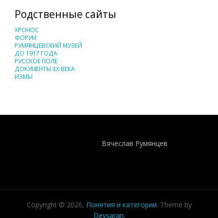
Родственные сайты
ХРОНОС
ФОРУМ
РУМЯНЦЕВСКИЙ МУЗЕЙ
ДО 1917 ГОДА
РУССКОЕ ПОЛЕ
ДОКУМЕНТЫ XX ВЕКА
ИЗМЫ
Понятия И Категории - Исторический Проект ХРОНОС
WEB-редактор
Вячеслав Румянцев
Copyright © 2026,
Понятия и категории
. Theme by
Devsaran
.