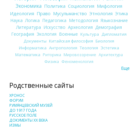
Экономика
Политика
Социология
Мифология
Идеология
Право
Мусульманство
Этнология
Этика
Наука
Логика
Педагогика
Методология
Языкознание
Литература
Искусство
Археология
Демография
География
Экология
Военные
Культура
Дипломатия
Документы
Китайская философия
Биология
Информатика
Антропология
Теология
Эстетика
Математика
Риторика
Мировоззрение
Архитектура
Физика
Феноменология
Еще
Родственные сайты
ХРОНОС
ФОРУМ
РУМЯНЦЕВСКИЙ МУЗЕЙ
ДО 1917 ГОДА
РУССКОЕ ПОЛЕ
ДОКУМЕНТЫ XX ВЕКА
ИЗМЫ