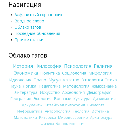
Навигация
Алфавитный справочник
Вводное слово
Облако тэгов
Последние обновления
Прочие статьи
Облако тэгов
История
Философия
Психология
Религия
Экономика
Политика
Социология
Мифология
Идеология
Право
Мусульманство
Этнология
Этика
Наука
Логика
Педагогика
Методология
Языкознание
Литература
Искусство
Археология
Демография
География
Экология
Военные
Культура
Дипломатия
Документы
Китайская философия
Биология
Информатика
Антропология
Теология
Эстетика
Математика
Риторика
Мировоззрение
Архитектура
Физика
Феноменология