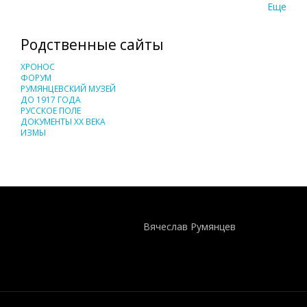
Еще
Родственные сайты
ХРОНОС
ФОРУМ
РУМЯНЦЕВСКИЙ МУЗЕЙ
ДО 1917 ГОДА
РУССКОЕ ПОЛЕ
ДОКУМЕНТЫ XX ВЕКА
ИЗМЫ
Понятия И Категории - Исторический Проект ХРОНОС
WEB-редактор
Вячеслав Румянцев