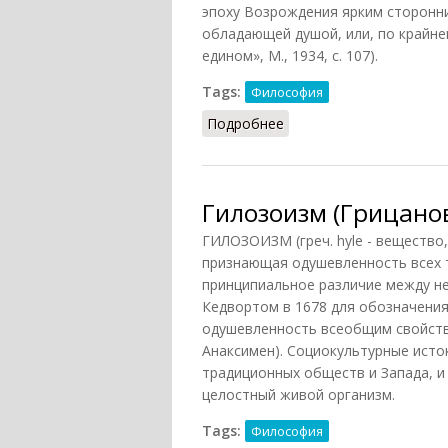
эпоху Возрождения ярким сторонни
обладающей душой, или, по крайне
едином», М., 1934, с. 107).
Tags:
Философия
Подробнее
о Гилозоизм (НФЭ, 2010
Гилозоизм (Грицано
ГИЛОЗОИЗМ (греч. hyle - вещество,
признающая одушевленность всех те
принципиальное различие между не
Кедвортом в 1678 для обозначения
одушевленность всеобщим свойств
Анаксимен). Социокультурные исток
традиционных обществ и Запада, и
целостный живой организм.
Tags:
Философия