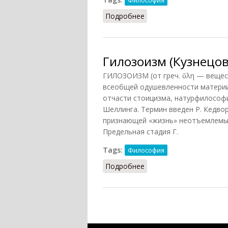
Философия
Подробнее
о Гилозоизм (Подоприг
Гилозоизм (Кузнецов
ГИЛОЗОИЗМ (от греч. ὕλη — вещес
всеобщей одушевленности материи
отчасти стоицизма, натурфилософи
Шеллинга. Термин введен Р. Кедвор
признающей «жизнь» неотъемлемым
Предельная стадия Г.
Tags:
Философия
Подробнее
о Гилозоизм (Кузнецов)