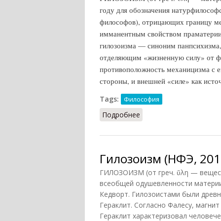
году для обозначения натурфилософ
философов), отрицающих границу м
имманентным свойством праматерии
гилозоизма — синоним панпсихизма, 
отделяющим «жизненную силу» от ф
противоположность механицизма с ег
стороны, и внешней «силе» как источ
Tags:
Философия
Подробнее
о Гилозоизм
Гилозоизм (НФЭ, 201
ГИЛОЗОИЗМ (от греч. ὕλη — вещес
всеобщей одушевленности материи.
Кедворт. Гилозоистами были древн
Гераклит. Согласно Фалесу, магнит
Гераклит характеризовал человече