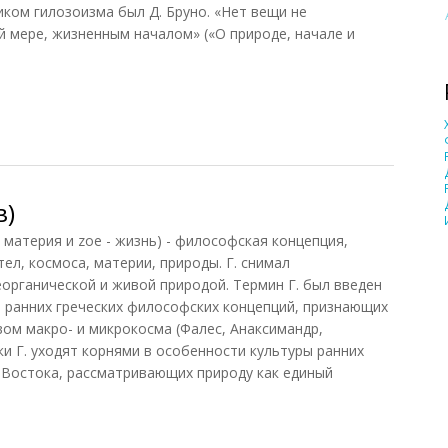
ком гилозоизма был Д. Бруно. «Нет вещи не
й мере, жизненным началом» («О природе, начале и
)
в)
 материя и zoe - жизнь) - философская концепция,
л, космоса, материи, природы. Г. снимал
органической и живой природой. Термин Г. был введен
 ранних греческих философских концепций, признающих
ом макро- и микрокосма (Фалес, Анаксимандр,
и Г. уходят корнями в особенности культуры ранних
 Востока, рассматривающих природу как единый