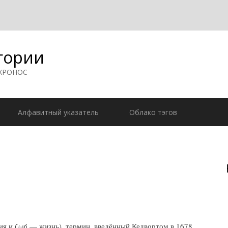
гории
 ХРОНОС
Алфавитный указатель
Облако тэгов
 и ζωή — жизнь), термин, введённый Кедвортом в 1678