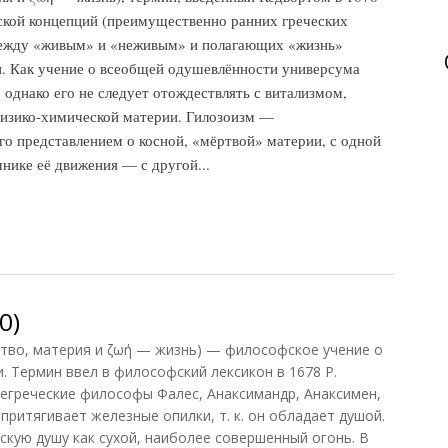
ской концепций (преимущественно ранних греческих
ежду «живым» и «неживым» и полагающих «жизнь»
. Как учение о всеобщей одушевлённости универсума
однако его не следует отождествлять с витализмом,
изико-химической материи. Гилозоизм —
о представлением о косной, «мёртвой» материи, с одной
нике её движения — с другой...
0)
тво, материя и ζωή — жизнь) — философское учение о
 Термин ввел в философский лексикон в 1678 Р.
егреческие философы Фалес, Анаксимандр, Анаксимен,
 притягивает железные опилки, т. к. он обладает душой.
скую душу как сухой, наиболее совершенный огонь. В