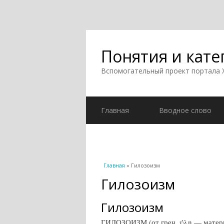
Понятия и кате
Вспомогательный проект портала
Главная
Вводное слово
Вы здесь
Главная
» Гилозоизм
Гилозоизм
Гилозоизм
ГИЛОЗОИЗМ (от греч. ύλη — материя