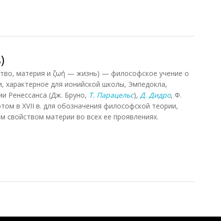
ора)
)
тво, материя и ζωή — жизнь) — философское учение о
, характерное для ионийской школы, Эмпедокла,
и Ренессанса (Дж. Бруно,
Т. Парацельс
),
Д. Дидро
, Ф.
том в XVII в. для обозначения философской теории,
 свойством материи во всех ее проявлениях.