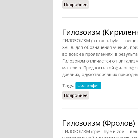
Подробнее
о Гилозоизм (Грицанов
Гилозоизм (Кирилен
ГИЛОЗОИЗМ (от греч. hyle — вещес
XVII в. для обозначения учения, 
во всех ее проявлениях, в результ
Гилозоизм отличается от витализм
материю. Предпосылкой философск
древних, одухотворявших природны
Tags:
Философия
Подробнее
о Гилозоизм (Кириленк
Гилозоизм (Фролов)
ГИЛОЗОИЗМ (греч. hyle и zoe— ве