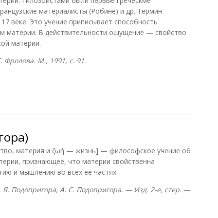
терии. Гилозоистами были первые греческме
ранцузские материалисты (Робине) и др. Термин
 17 веке. Это учение приписывает способность
м материи. В действительности ощущение — свойство
ой материи.
 Фролова. М., 1991, с. 91.
гора)
тво, материя и ζωή — жизнь] — философское учение об
терии, признающее, что материи свойственна
ию и мышлению во всех ее частях.
. Я. Подопригора, А. С. Подопригора. — Изд. 2-е, стер. —