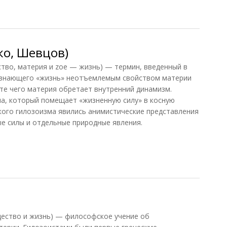
)
ко, Шевцов)
тво, материя и zoe — жизнь) — термин, введенный в
признающего «жизнь» неотъемлемым свойством материи
ате чего материя обретает внутренний динамизм.
а, который помещает «жизненную силу» в косную
ого гилозоизма явились анимистические представления
е силы и отдельные природные явления.
о, Шевцов)
щество и жизнь) — философское учение об