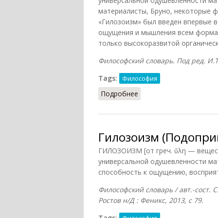
универсальной одушевленности ма
материалисты, Бруно, некоторые ф
«Гилозоизм» был введен впервые в
ощущения и мышления всем форма
только высокоразвитой органическ
Философский словарь. Под ред. И.Т.
Tags:
Философия
Подробнее
о Гилозоизм (Фролов)
Гилозоизм (Подопри
ГИЛОЗОИЗМ [от греч. ὕλη — вещес
универсальной одушевленности ма
способность к ощущению, восприят
Философский словарь / авт.-сост. С
Ростов н/Д : Феникс, 2013, с 79.
Tags: