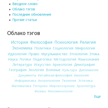
Вводное слово
Облако тэгов
Последние обновления
Прочие статьи
Облако тэгов
История
Философия
Психология
Религия
Экономика
Политика
Социология
Мифология
Идеология
Право
Мусульманство
Этнология
Этика
Наука
Логика
Педагогика
Методология
Языкознание
Литература
Искусство
Археология
Демография
География
Экология
Военные
Культура
Дипломатия
Документы
Китайская философия
Биология
Информатика
Антропология
Теология
Эстетика
Математика
Риторика
Мировоззрение
Архитектура
Физика
Феноменология
Еще