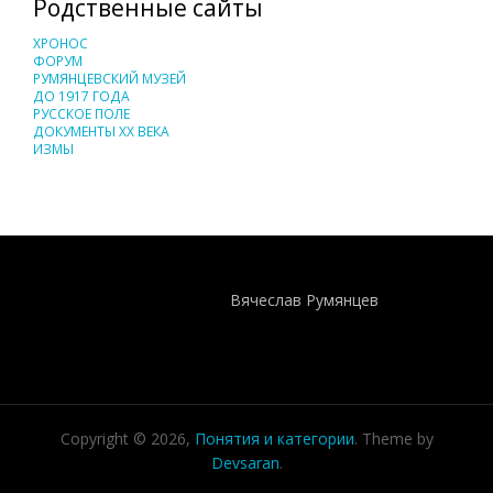
Родственные сайты
ХРОНОС
ФОРУМ
РУМЯНЦЕВСКИЙ МУЗЕЙ
ДО 1917 ГОДА
РУССКОЕ ПОЛЕ
ДОКУМЕНТЫ XX ВЕКА
ИЗМЫ
Понятия И Категории - Исторический Проект ХРОНОС
WEB-редактор
Вячеслав Румянцев
Copyright © 2026,
Понятия и категории
. Theme by
Devsaran
.