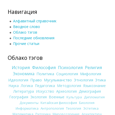
Навигация
Алфавитный справочник
Вводное слово
Облако тэгов
Последние обновления
Прочие статьи
Облако тэгов
История
Философия
Психология
Религия
Экономика
Политика
Социология
Мифология
Идеология
Право
Мусульманство
Этнология
Этика
Наука
Логика
Педагогика
Методология
Языкознание
Литература
Искусство
Археология
Демография
География
Экология
Военные
Культура
Дипломатия
Документы
Китайская философия
Биология
Информатика
Антропология
Теология
Эстетика
Математика
Риторика
Мировоззрение
Архитектура