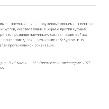
Lanzer - наемный воин, вооруженный копьем) - в Венгрии
абсбургов, участвовавшие в борьбе против куруцев.
дал это прозвище наемникам, составлявшим войско
а венгерских дворян, служивших Габсбургам. В 19 -
телей прогерманской ориентации.
дия. В 16 томах. — М.: Советская энциклопедия. 1973—
65.