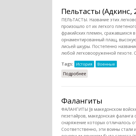
Пельтасты (Адкинс, 
ПЕЛЬТАСТЫ. Название этих легков
произошло от их легкого плетеног
фракийских племен, сражавшихся в
орнаментированный плащ, высокую 
лисьей шкуры. Постепенно названи
любой легковооруженной пехоте. 
Tags:
История
Военные
Подробнее
о Пельтасты (Адкинс, 2
Фалангиты
ФАЛАНГИТЫ [в македонском войске]
пезетайров, македонская фаланга
снаряжение которых отличалось от
Соответственно, эти воины стали 
основным оружием была сарисса (т