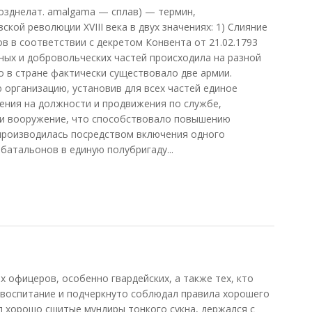
озднелат. amalgama — сплав) — термин,
кой революции XVIII века в двух значениях: 1) Слияние
в в соответствии с декретом Конвента от 21.02.1793
йных и добровольческих частей происходила на разной
о в стране фактически существовало две армии.
организацию, установив для всех частей единое
ения на должности и продвижения по службе,
и вооружение, что способствовало повышению
производилась посредством включения одного
батальонов в единую полубригаду...
 офицеров, особенно гвардейских, а также тех, кто
 воспитание и подчеркнуто соблюдал правила хорошего
л хорошо сшитые мундиры тонкого сукна, держался с