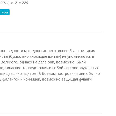
11, т. 2, с.226.
ктура
новидности македонских пехотинцев было не таким
писты (буквально «носящие щиты») не упоминаются в
 Великого, однако на деле они, возможно, были
но, гипасписты представляли собой легковооруженных
защищавшихся щитом. В боевом построении они обычно
ду фалангой и конницей, возможно защищая фланги