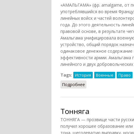
«АМАЛЬГАМА» (фр. amalgame, от п
употреблявшийся во время Французс
линейных войск и частей волонтеро
года. До этого деятельность лине
правовой основе, в результате чег
Амальгама унифицировала военную 
устройство, общий порядок назнач
одинаковое денежное содержание 
эффективности армии. Амальгама 
линейного и двух добровольческих 
Tags:
История
Военные
Право
Подробнее
о Амальгама
Тонняга
ТОННЯГА — прозвище части русских
получил хорошее образование или
тона, щеголеватую выправку, носи