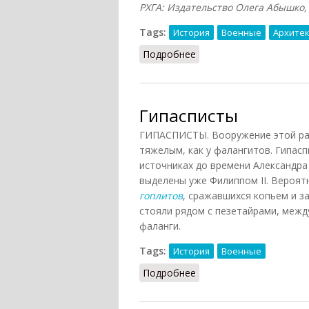
РХГА: Издательство Олега Абышко, 20
Tags:
История
Военные
Архите
Подробнее
о Протехисма
Гипасписты
ГИПАСПИСТЫ. Вооружение этой раз
тяжелым, как у фалангитов. Гипас
источниках до времени Александра
выделены уже Филиппом II. Вероят
гоплитов
, сражавшихся копьем и 
стояли рядом с пезетайрами, меж
фаланги.
Tags:
История
Военные
Подробнее
о Гипасписты