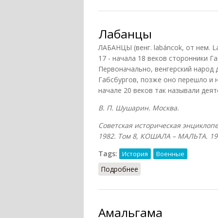
Лабанцы
ЛАБАНЦЫ (венг. labáncok, от нем. 
17 - начала 18 веков сторонники Г
Первоначально, венгерский народ 
Габсбургов, позже оно перешло и н
начале 20 веков так называли дея
В. П. Шушарин. Москва.
Советская историческая энциклопе
1982. Том 8, КОШАЛА – МАЛЬТА. 19
Tags:
История
Военные
Подробнее
о Лабанцы
Амальгама