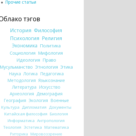
Прочие статьи
Облако тэгов
История
Философия
Психология
Религия
Экономика
Политика
Социология
Мифология
Идеология
Право
Мусульманство
Этнология
Этика
Наука
Логика
Педагогика
Методология
Языкознание
Литература
Искусство
Археология
Демография
География
Экология
Военные
Культура
Дипломатия
Документы
Китайская философия
Биология
Информатика
Антропология
Теология
Эстетика
Математика
Риторика
Мировоззрение