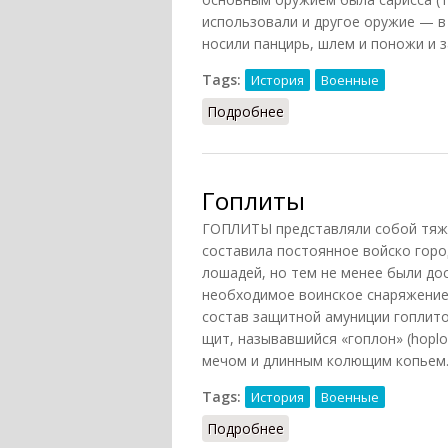
использовали и другое оружие — в 
носили панцирь, шлем и поножи и 
Tags:
История
Военные
Подробнее
о Фалангиты
Гоплиты
ГОПЛИТЫ представляли собой тяже
составила постоянное войско горо
лошадей, но тем не менее были д
необходимое воинское снаряжение,
состав защитной амуниции гоплито
щит, называвшийся «гоплон» (hopl
мечом и длинным колющим копьем
Tags:
История
Военные
Подробнее
о Гоплиты