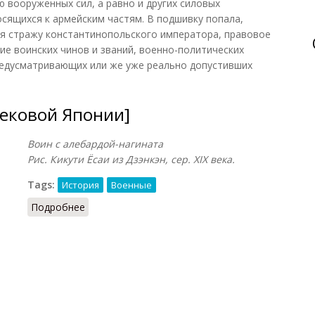
 вооруженных сил, а равно и других силовых
сящихся к армейским частям. В подшивку попала,
я стражу константинопольского императора, правовое
ие воинских чинов и званий, военно-политических
предусматривающих или же уже реально допустивших
вековой Японии]
Воин с алебардой-нагината
Рис. Кикути Ёсаи из Дзэнкэн, сер. XIX века.
Tags:
История
Военные
Подробнее
о Алебарда [в средневековой Японии]