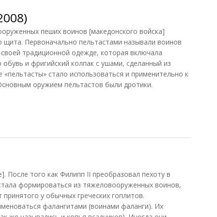
2008)
ооруженных пеших воинов [македонского войска]
о щита. Первоначально пельтастами называли воинов
 своей традиционной одежде, которая включала
обувь и фригийский колпак с ушами, сделанный из
е «пельтасты» стало использоваться и применительно к
Основным оружием пельтастов были дротики.
008)
. После того как Филипп II преобразовал пехоту в
 стала формироваться из тяжеловооруженных воинов,
 принятого у обычных греческих гоплитов.
именоваться фалангитами (воинами фаланги). Их
ак же назывались и копья всадников). Иногда они