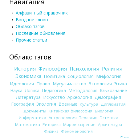
Навигация
Алфавитный справочник
Вводное слово
Облако тэгов
Последние обновления
Прочие статьи
Облако тэгов
История
Философия
Психология
Религия
Экономика
Политика
Социология
Мифология
Идеология
Право
Мусульманство
Этнология
Этика
Наука
Логика
Педагогика
Методология
Языкознание
Литература
Искусство
Археология
Демография
География
Экология
Военные
Культура
Дипломатия
Документы
Китайская философия
Биология
Информатика
Антропология
Теология
Эстетика
Математика
Риторика
Мировоззрение
Архитектура
Физика
Феноменология
Еще