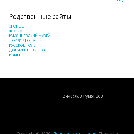
Родственные сайты
ХРОНОС
ФОРУМ
РУМЯНЦЕВСКИЙ МУЗЕЙ
ДО 1917 ГОДА
РУССКОЕ ПОЛЕ
ДОКУМЕНТЫ XX ВЕКА
ИЗМЫ
Понятия И Категории - Исторический Проект ХРОНОС
WEB-редактор
Вячеслав Румянцев
Copyright © 2026,
Понятия и категории
. Theme by