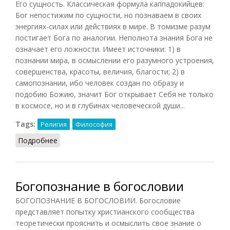
Его сущность. Классическая формула каппадокийцев:
Бог непостижим по сущности, но познаваем в своих
энергиях-силах или действиях в мире. В томизме разум
постигает Бога по аналогии. Неполнота знания Бога не
означает его ложности. Имеет источники: 1) в
познании мира, в осмыслении его разумного устроения,
совершенства, красоты, величия, благости; 2) в
самопознании, ибо человек создан по образу и
подобию Божию, значит Бог открывает Себя не только
в космосе, но и в глубинах человеческой души...
Tags:
Религия
Философия
Подробнее
о Богопознание (Василенко, 1996)
Богопознание в богословии
БОГОПОЗНАНИЕ В БОГОСЛОВИИ. Богословие
представляет попытку христианского сообщества
теоретически прояснить и осмыслить свое знание о