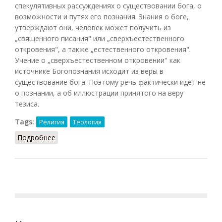
спекулятивных рассуждениях о существовании бога, о
возможности и путях его познания. Знания о боге,
утверждают они, человек может получить из
„священного писания" или „сверхъестественного
откровения", а также „естественного откровения".
Учение о „сверхъестественном откровении" как
источнике Богопознания исходит из веры в
существование бога. Поэтому речь фактически идет не
о познании, а об иллюстрации принятого на веру
тезиса.
Tags:
Религия
Теология
Подробнее
о Богопознание (Новиков, 1987)