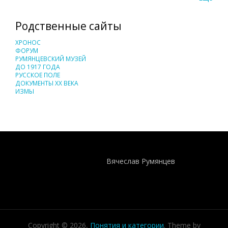
Родственные сайты
ХРОНОС
ФОРУМ
РУМЯНЦЕВСКИЙ МУЗЕЙ
ДО 1917 ГОДА
РУССКОЕ ПОЛЕ
ДОКУМЕНТЫ XX ВЕКА
ИЗМЫ
Понятия И Категории - Исторический Проект ХРОНОС
WEB-редактор
Вячеслав Румянцев
Copyright © 2026,
Понятия и категории
. Theme by