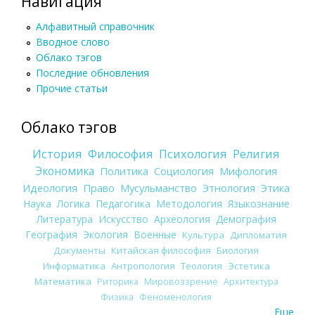
Навигация
Алфавитный справочник
Вводное слово
Облако тэгов
Последние обновления
Прочие статьи
Облако тэгов
История
Философия
Психология
Религия
Экономика
Политика
Социология
Мифология
Идеология
Право
Мусульманство
Этнология
Этика
Наука
Логика
Педагогика
Методология
Языкознание
Литература
Искусство
Археология
Демография
География
Экология
Военные
Культура
Дипломатия
Документы
Китайская философия
Биология
Информатика
Антропология
Теология
Эстетика
Математика
Риторика
Мировоззрение
Архитектура
Физика
Феноменология
Еще