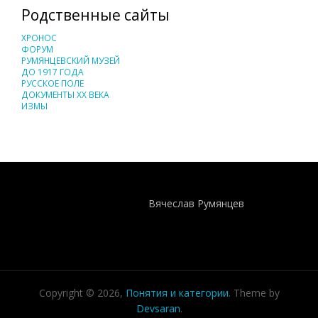
Родственные сайты
ХРОНОС
ФОРУМ
РУМЯНЦЕВСКИЙ МУЗЕЙ
ДО 1917 ГОДА
РУССКОЕ ПОЛЕ
ДОКУМЕНТЫ XX ВЕКА
ИЗМЫ
Понятия И Категории - Исторический Проект ХРОНОС
WEB-редактор
Вячеслав Румянцев
Copyright © 2026,
Понятия и категории
. Theme by
Devsaran
.