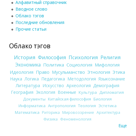
Алфавитный справочник
Вводное слово
Облако тэгов
Последние обновления
Прочие статьи
Облако тэгов
История
Философия
Психология
Религия
Экономика
Политика
Социология
Мифология
Идеология
Право
Мусульманство
Этнология
Этика
Наука
Логика
Педагогика
Методология
Языкознание
Литература
Искусство
Археология
Демография
География
Экология
Военные
Культура
Дипломатия
Документы
Китайская философия
Биология
Информатика
Антропология
Теология
Эстетика
Математика
Риторика
Мировоззрение
Архитектура
Физика
Феноменология
Еще