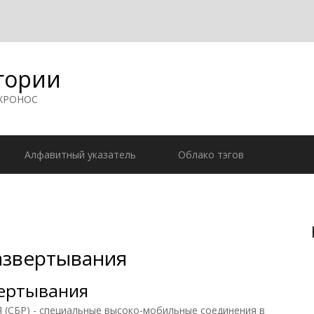
гории
 ХРОНОС
Алфавитный указатель
Облако тэгов
азвертывания
вертывания
БР) - специальные высоко-мобильные соединения в