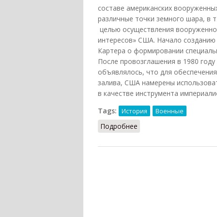
составе американских вооруженных
различные точки земного шара, в т
целью осуществления вооруженно
интересов» США. Начало созданию 
Картера о формировании специальн
После провозглашения в 1980 году
объявлялось, что для обеспечения
залива, США намерены использова
в качестве инструмента империали
Tags:
История
Военные
Подробнее
о Силы быстрого разв