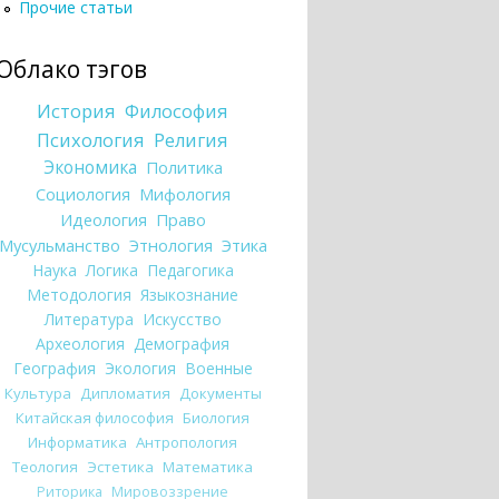
Прочие статьи
Облако тэгов
История
Философия
Психология
Религия
Экономика
Политика
Социология
Мифология
Идеология
Право
Мусульманство
Этнология
Этика
Наука
Логика
Педагогика
Методология
Языкознание
Литература
Искусство
Археология
Демография
География
Экология
Военные
Культура
Дипломатия
Документы
Китайская философия
Биология
Информатика
Антропология
Теология
Эстетика
Математика
Риторика
Мировоззрение