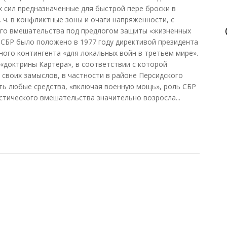
 сил предназначенные для быстрой пере броски в
. ч. в конфликтные зоны и очаги напряженности, с
го вмешательства под предлогом защиты «жизненных
СБР было положено в 1977 году директивой президента
ого контингента «для локальных войн в третьем мире».
 «доктрины Картера», в соответствии с которой
 своих замыслов, в частности в районе Персидского
ть любые средства, «включая военную мощь», роль СБР
стического вмешательства значительно возросла...
ертывания